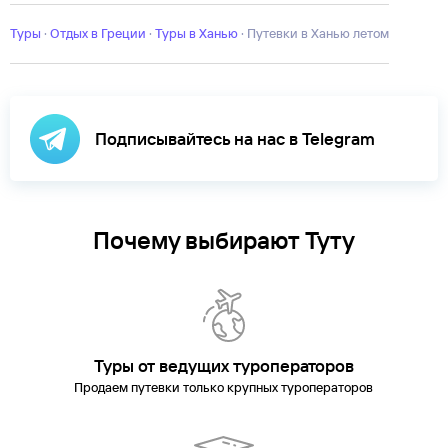
п-
ов
Туры
Кастория
·
Отдых в Греции
Кефалония
·
Туры в Ханью
Кос
Лефкада
·
Линдос
Путевки в Ханью летом
Лутраки
Малия
Мико
Катерини
Парга
Патмос
Пелопоннес
Ретимно
Салоники
Самос
Сит
Подписывайтесь на нас в Telegram
Почему выбирают Туту
Туры от ведущих туроператоров
Продаем путевки только крупных туроператоров