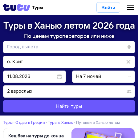
Туры
Войти
Туры в Ханью летом 2026 года
По ценам туроператоров или ниже
Найти туры
Туры
·
Отдых в Греции
·
Туры в Ханью
·
Путевки в Ханью летом
Кешбэк на туры до конца