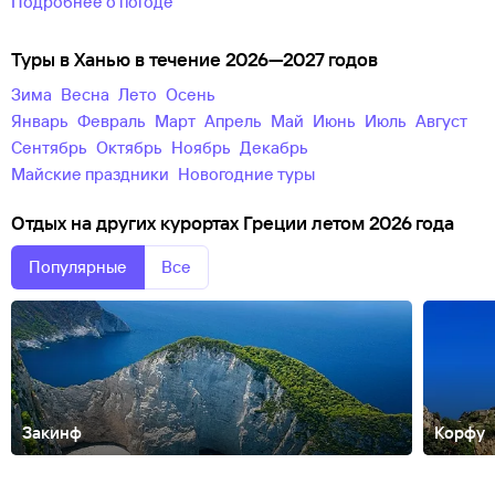
Подробнее о погоде
Туры в Ханью в течение 2026—2027 годов
зима
весна
лето
осень
Январь
Февраль
Март
Апрель
Май
Июнь
Июль
Август
Сентябрь
Октябрь
Ноябрь
Декабрь
майские праздники
новогодние туры
Отдых на других курортах Греции летом 2026 года
Популярные
Все
Закинф
Корфу
Айос-
Николаос
Александруполис
Амудара
Афины
Афон
Дельфы
Иера