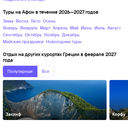
Туры на Афон в течение 2026—2027 годов
зима
весна
лето
осень
Январь
Февраль
Март
Апрель
Май
Июнь
Июль
Август
Сентябрь
Октябрь
Ноябрь
Декабрь
майские праздники
новогодние туры
Отдых на других курортах Греции в феврале 2027
года
Популярные
Все
Закинф
Корфу
Айос-