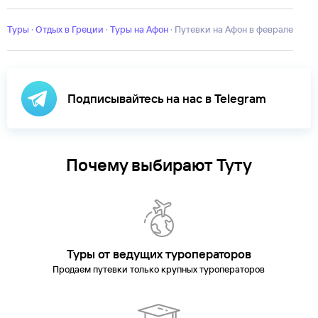
Николаос
Александруполис
Амудара
Афины
Дельфы
Иерапетра
п-
ов
Туры
Кастория
·
Отдых в Греции
Кефалония
·
Туры на Афон
Кос
Лефкада
·
Линдос
Путевки на Афон в феврале
Лутраки
Малия
Мико
Катерини
Парга
Патмос
Пелопоннес
Ретимно
Салоники
Самос
Сит
Подписывайтесь на нас в Telegram
Почему выбирают Туту
Туры от ведущих туроператоров
Продаем путевки только крупных туроператоров