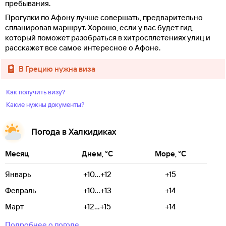
пребывания.
Прогулки по Афону лучше совершать, предварительно
спланировав маршрут. Хорошо, если у вас будет гид,
который поможет разобраться в хитросплетениях улиц и
расскажет все самое интересное о Афоне.
в Грецию нужна виза
Как получить визу?
Какие нужны документы?
Погода в Халкидиках
Месяц
Днем, °C
Море, °C
Январь
+10...+12
+15
Февраль
+10...+13
+14
Март
+12...+15
+14
Подробнее о погоде