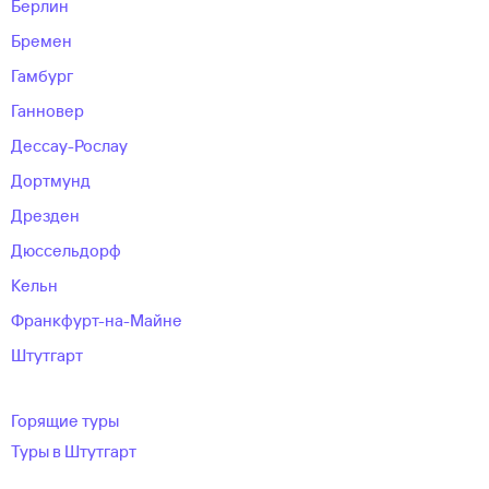
Берлин
Бремен
Гамбург
Ганновер
Дессау-Рослау
Дортмунд
Дрезден
Дюссельдорф
Кельн
Франкфурт-на-Майне
Штутгарт
Горящие туры
Туры в Штутгарт