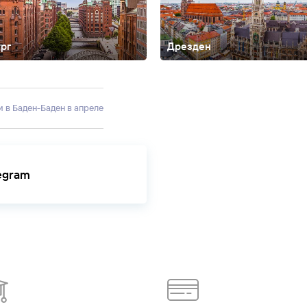
рг
Дрезден
Дессау-Рослау
Дортмунд
Дюссельдорф
Кельн
Нюрнберг
Штутгарт
ки в Баден-Баден в апреле
legram