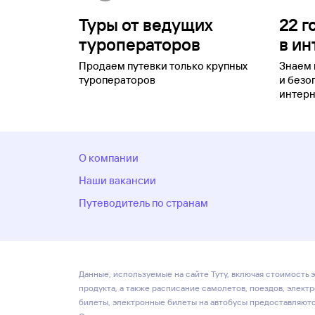
Туры от ведущих
22 г
туроператоров
в ин
Продаем путевки только крупных
Знаем 
туроператоров
и безо
интерн
О компании
Наши вакансии
Путеводитель по странам
Данные, используемые на сайте Туту, включая стоимость э
продукта, а также расписание самолетов, поездов, элект
билеты, электронные билеты на автобусы предоставляются