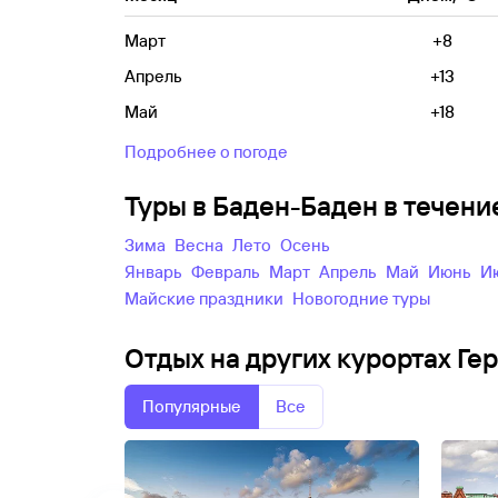
Март
+8
Апрель
+13
Май
+18
Подробнее о погоде
Туры в Баден-Баден в течен
зима
весна
лето
осень
Январь
Февраль
Март
Апрель
Май
Июнь
майские праздники
новогодние туры
Отдых на других курортах Ге
Популярные
Все