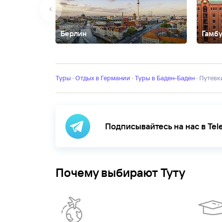
Берлин
Гамбу
Бавария
Бремен
Ганновер
Гармиш-Партенкирхен
Туры
·
Отдых в Германии
·
Туры в Баден-Баден
·
Путев
Подписывайтесь на нас в Te
Почему выбирают Туту