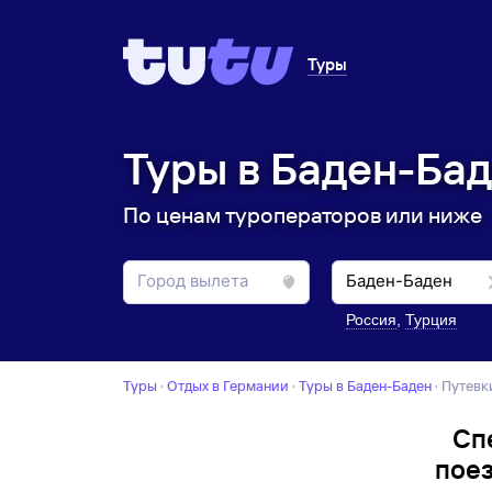
Туры
Туры в Баден-Бад
По ценам туроператоров или ниже
Россия
,
Турция
Туры
·
Отдых в Германии
·
Туры в Баден-Баден
·
Путев
Сп
поез