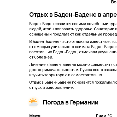
Во
Отдых в Баден-Бадене в апр
Баден-Баден славится своими лечебными тура
людей, чтобы поправить здоровье. Санатории 
оснащены и предлагают как отдельные процеду
В Баден-Бадене часто отдыхали известные люд
с помощью уникального климата Баден-Бадена
посетившие Баден-Баден, отмечали улучшение з
от болезней.
Лечение в Баден-Бадене можно совместить с
достопримечательностям. Лучше всего заказы
изучить территорию и самостоятельно.
Отдых в Баден-Бадене понравится пожилым люд
отпуск и оздоровление.
Погода в Германии
Месяц
Днем, °C