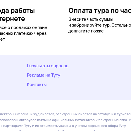
ода работы
Оплата тура по ча
тернете
Внесите часть суммы
и забронируйте тур. Остальн
все о продажах онлайн
доплатите позже
пасных платежах через
ет
Результаты опросов
Реклама на Туту
Контакты
лектронных авиа- и ж/д билетов, электронных билетов на автобусы и туристс
ропоездов и автобусов взяты из официальных источников. Электронные авиа- 
 партнерами Туту и их стоимость указана с учетом сервисного сбора Туту.