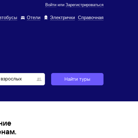
Войти
или
Зарегистрироваться
втобусы
Отели
Электрички
Справочная
Найти туры
ние
енам.