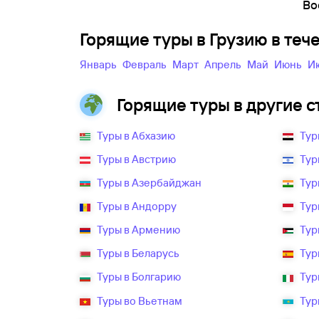
Во
Горящие туры в Грузию в теч
Январь
Февраль
Март
Апрель
Май
Июнь
Горящие туры в другие с
Туры в Абхазию
Тур
Туры в Австрию
Тур
Туры в Азербайджан
Тур
Туры в Андорру
Тур
Туры в Армению
Тур
Туры в Беларусь
Тур
Туры в Болгарию
Тур
Туры во Вьетнам
Тур