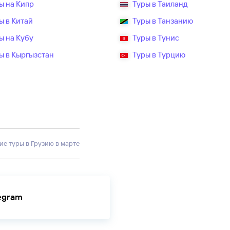
ы на Кипр
Туры в Таиланд
ы в Китай
Туры в Танзанию
ы на Кубу
Туры в Тунис
ы в Кыргызстан
Туры в Турцию
ие туры в Грузию в марте
legram