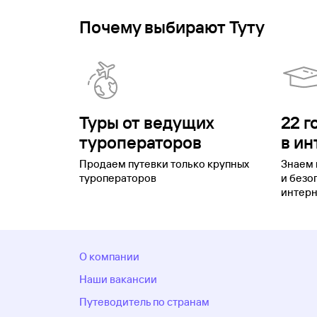
Почему выбирают Туту
Туры от ведущих
22 г
туроператоров
в ин
Продаем путевки только крупных
Знаем 
туроператоров
и безо
интерн
О компании
Наши вакансии
Путеводитель по странам