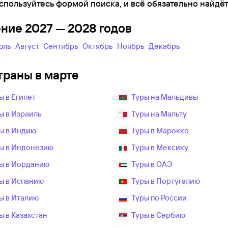
спользуйтесь формой поиска, и всё обязательно найдёт
ение 2027 — 2028 годов
Июль
Август
Сентябрь
Октябрь
Ноябрь
Декабрь
траны в марте
ы в Египет
Туры на Мальдивы
ы в Израиль
Туры на Мальту
ы в Индию
Туры в Марокко
ы в Индонезию
Туры в Мексику
ы в Иорданию
Туры в ОАЭ
ы в Испанию
Туры в Португалию
ы в Италию
Туры по России
ы в Казахстан
Туры в Сербию