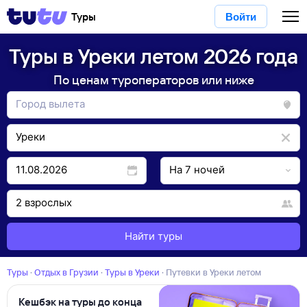
Туры
Войти
Туры в Уреки летом 2026 года
По ценам туроператоров или ниже
Найти туры
Туры
·
Отдых в Грузии
·
Туры в Уреки
·
Путевки в Уреки летом
Кешбэк на туры до конца