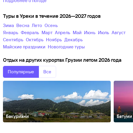
Подробнее о погоде
Туры в Уреки в течение 2026—2027 годов
зима
весна
лето
осень
Январь
Февраль
Март
Апрель
Май
Июнь
Июль
Август
Сентябрь
Октябрь
Ноябрь
Декабрь
майские праздники
новогодние туры
Отдых на других курортах Грузии летом 2026 года
Популярные
Все
Бакуриани
Батуми
Ахашени
Боржоми
Качрети
Квариати
Кутаиси
Лагодехи
Телави
Цх