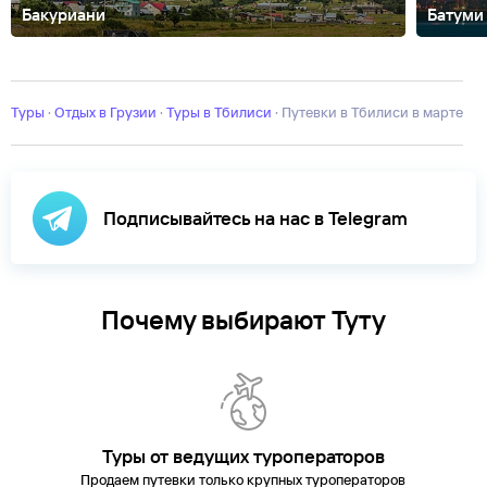
Бакуриани
Батуми
Ахашени
Боржоми
Качрети
Квариати
Кутаиси
Лагодехи
Телави
Цх
Туры
·
Отдых в Грузии
·
Туры в Тбилиси
·
Путевки в Тбилиси в марте
Подписывайтесь на нас в Telegram
Почему выбирают Туту
Туры от ведущих туроператоров
Продаем путевки только крупных туроператоров