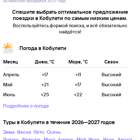
на майские праздники 2027 года
Спешите выбрать оптимальное предложение
поездки в Кобулети по самым низким ценам.
Воспользуйтесь формой поиска, и всё обязательно
найдётся!
Погода в Кобулети
Месяц
Днем, °C
Море, °C
Сезон
Апрель
+17
+11
Высокий
Май
+21
+17
Высокий
Июнь
+25
+22
Высокий
Подробнее о погоде
Туры в Кобулети в течение 2026—2027 годов
зима
весна
лето
осень
Январь
Февраль
Март
Апрель
Май
Июнь
Июль
Август