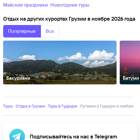
майские праздники
новогодние туры
Отдых на других курортах Грузии в ноябре 2026 года
Популярные
Все
Бакуриани
Батуми
Ахашени
Боржоми
Качрети
Квариати
Кутаиси
Лагодехи
Телави
Цх
Туры
·
Отдых в Грузии
·
Туры в Гудаури
·
Путевки в Гудаури в ноябре
Подписывайтесь на нас в Telegram