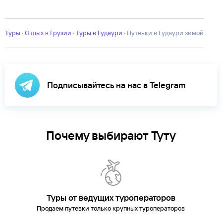
Ахашени
Боржоми
Качрети
Квариати
Кутаиси
Лагодехи
Телави
Цх
Туры
·
Отдых в Грузии
·
Туры в Гудаури
·
Путевки в Гудаури зимой
Подписывайтесь на нас в Telegram
Почему выбирают Туту
Туры от ведущих туроператоров
Продаем путевки только крупных туроператоров