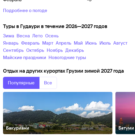
Подробнее о погоде
Туры в Гудаури в течение 2026—2027 годов
зима
весна
лето
осень
Январь
Февраль
Март
Апрель
Май
Июнь
Июль
Август
Сентябрь
Октябрь
Ноябрь
Декабрь
майские праздники
новогодние туры
Отдых на других курортах Грузии зимой 2027 года
Популярные
Все
Бакуриани
Батуми