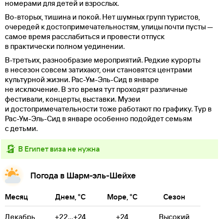
номерами для детей и взрослых.
Во-вторых, тишина и покой. Нет шумных групп туристов,
очередей к достопримечательностям, улицы почти пусты —
самое время расслабиться и провести отпуск
в практически полном уединении.
В-третьих, разнообразие мероприятий. Редкие курорты
в несезон совсем затихают, они становятся центрами
культурной жизни. Рас-Ум-Эль-Сид в январе
не исключение. В это время тут проходят различные
фестивали, концерты, выставки. Музеи
и достопримечательности тоже работают по графику. Тур в
Рас-Ум-Эль-Сид в январе особенно подойдет семьям
с детьми.
в Египет виза не нужна
Погода в Шарм-эль-Шейхе
Месяц
Днем, °C
Море, °C
Сезон
Декабрь
+22...+24
+24
Высокий