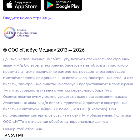
Введите номер страницы
© ООО «Глобус Медиа» 2013 — 2026
Данные, используемые на сайте Туту, включая стоимость электронных
авиа- и ж/д билетов, электронных билетов на автобусы и туристского
продукта, а также расписание самолетов, поездов, электропоездов
и автобусов взяты из официальных источников. Электронные авиа- и ж/д
билеты, электронные билеты на автобусы предоставляются партнерами
Туту и их стоимость указана с учетом сервисного сбора Туту.
Окончательную сумму можно увидеть на шаге подтверждения заказа.
Электронные авиа- и ж/д билеты, туристский продукт и электронные
билеты на автобусы найдены с помощью КТИС (Сколково). При
использовании материалов ссылка на сайт Туту обязательна.
Политика
ООО «НТТ» в отношении обработки персональных данных
Номер этой страницы
19 3631 M1