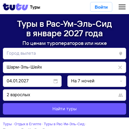
Туры
Войти
Туры в Рас-Ум-Эль-Сид
в январе 2027 года
По ценам туроператоров или ниже
Найти туры
Туры
·
Отдых в Египте
·
Туры в Рас-Ум-Эль-Сид
·