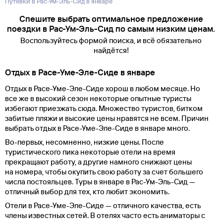
Путевки в Рас-Ум-Эль-Сид в январе
Спешите выбрать оптимальное предложение
поездки в Рас-Ум-Эль-Сид по самым низким ценам.
Воспользуйтесь формой поиска, и всё обязательно
найдётся!
Отдых в Расе-Уме-Эле-Сиде в январе
Отдых в Расе-Уме-Эле-Сиде хорош в любом месяце. Но
все же в высокий сезон некоторые опытные туристы
избегают приезжать сюда. Множество туристов, битком
забитые пляжи и высокие цены нравятся не всем. Причин
выбрать отдых в Расе-Уме-Эле-Сиде в январе много.
Во-первых, несомненно, низкие цены. После
туристического пика некоторые отели на время
прекращают работу, а другие намного снижают цены
на номера, чтобы окупить свою работу за счет большего
числа постояльцев. Туры в январе в Рас-Ум-Эль-Сид —
отличный выбор для тех, кто любит экономить.
Отели в Расе-Уме-Эле-Сиде — отличного качества, есть
члены известных сетей. В отелях часто есть аниматоры с