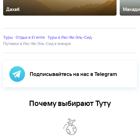
Дахаб
Макади
Александрия
Каир
Луксор
Мерса-Матрух
Наама-
Бей
Сафага
Эль-Аламейн
Эль-Гиза
Эль-Гуна
Туры
·
Отдых в Египте
·
Туры в Рас-Ум-Эль-Сид
·
Путевки в Рас-Ум-Эль-Сид в январе
Подписывайтесь на нас в Telegram
Почему выбирают Туту