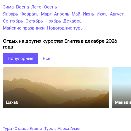
зима
весна
лето
осень
Январь
Февраль
Март
Апрель
Май
Июнь
Июль
Август
Сентябрь
Октябрь
Ноябрь
Декабрь
майские праздники
новогодние туры
Отдых на других курортах Египта в декабре 2026
года
Популярные
Все
Дахаб
Макади
Александрия
Каир
Луксор
Мерса-Матрух
Наама-Бей
Рас-Ум-
Эль-Сид
Сафага
Эль-Аламейн
Эль-Гиза
Эль-Гуна
Туры
·
Отдых в Египте
·
Туры в Марса-Алам
·