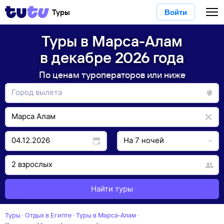
Туры
Войти
Туры в Марса-Алам
в декабре 2026 года
По ценам туроператоров или ниже
Найти туры
Туры
·
Отдых в Египте
·
Туры в Марса-Алам
·