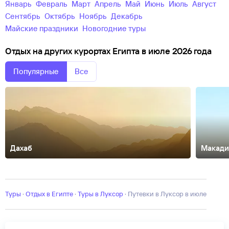
Январь
Февраль
Март
Апрель
Май
Июнь
Июль
Август
Сентябрь
Октябрь
Ноябрь
Декабрь
майские праздники
новогодние туры
Отдых на других курортах Египта в июле 2026 года
Популярные
Все
Дахаб
Макади
Александрия
Каир
Мерса-Матрух
Наама-Бей
Рас-Ум-Эль-
Сид
Сафага
Эль-Аламейн
Эль-Гиза
Эль-Гуна
Туры
·
Отдых в Египте
·
Туры в Луксор
·
Путевки в Луксор в июле