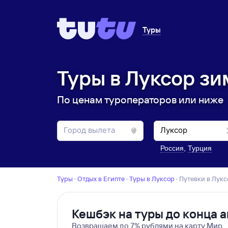
Туры
Туры в Луксор зи
По ценам туроператоров или ниже
Россия
,
Турция
Туры
·
Отдых в Египте
·
Туры в Луксор
·
Путевки в Лук
Кешбэк на туры до конца а
Возвращаем до 7% рублями на карту Мир