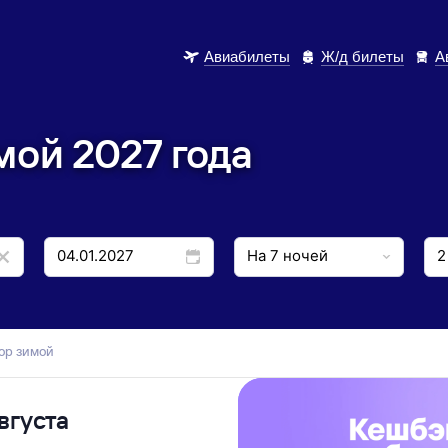
Авиабилеты
Ж/д билеты
А
мой 2027 года
сор зимой
вгуста