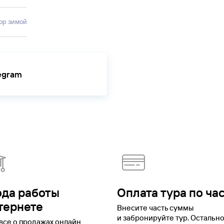
сор зимой
legram
ода работы
Оплата тура по ча
тернете
Внесите часть суммы
и забронируйте тур. Остальн
все о продажах онлайн