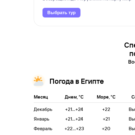
Выбрать тур
Сп
п
Во
Погода в Египте
Месяц
Днем, °C
Море, °C
С
Декабрь
+21...+24
+22
Вы
Январь
+21...+24
+21
Вы
Февраль
+22...+23
+20
Вы