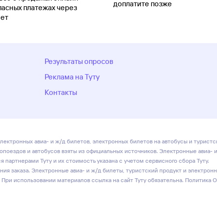
доплатите позже
пасных платежах через
ет
Результаты опросов
Реклама на Туту
Контакты
лектронных авиа- и ж/д билетов, электронных билетов на автобусы и туристс
ропоездов и автобусов взяты из официальных источников. Электронные авиа- 
 партнерами Туту и их стоимость указана с учетом сервисного сбора Туту.
ия заказа. Электронные авиа- и ж/д билеты, туристский продукт и электрон
 При использовании материалов ссылка на сайт Туту обязательна.
Политика 