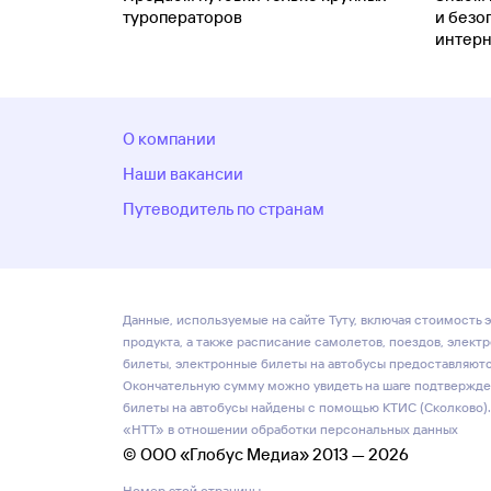
туроператоров
и безо
интерн
О компании
Наши вакансии
Путеводитель по странам
Данные, используемые на сайте Туту, включая стоимость э
продукта, а также расписание самолетов, поездов, элект
билеты, электронные билеты на автобусы предоставляются
Окончательную сумму можно увидеть на шаге подтвержден
билеты на автобусы найдены с помощью КТИС (Сколково).
«НТТ» в отношении обработки персональных данных
© ООО «Глобус Медиа» 2013 — 2026
Номер этой страницы