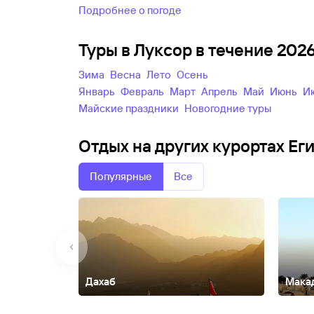
Подробнее о погоде
Туры в Луксор в течение 202
зима
весна
лето
осень
Январь
Февраль
Март
Апрель
Май
Июнь
майские праздники
новогодние туры
Отдых на других курортах Ег
Популярные
Все
Дахаб
Мака
Александрия
Каир
Мерса-Матрух
Наама-Бей
Рас-