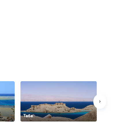
Таба
Хургада