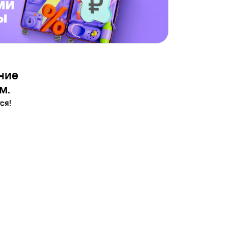
ние
м.
ся!