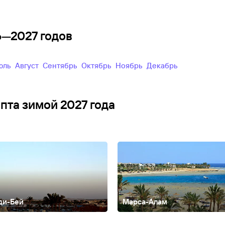
6—2027 годов
Июль
Август
Сентябрь
Октябрь
Ноябрь
Декабрь
ипта зимой 2027 года
ди-Бей
Марса-Алам
Ум-Эль-Сид
Сафага
Эль-Аламейн
Эль-Гиза
Эль-Гуна