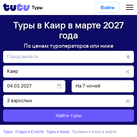
Туры
Войти
Туры в Каир в марте 2027
года
По ценам туроператоров или ниже
Найти туры
Туры
·
Отдых в Египте
·
Туры в Каир
·
Путевки в Каир в марте