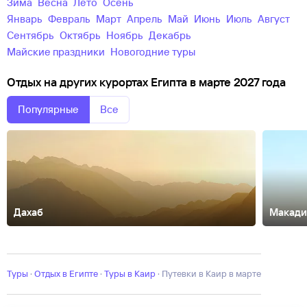
зима
весна
лето
осень
Январь
Февраль
Март
Апрель
Май
Июнь
Июль
Август
Сентябрь
Октябрь
Ноябрь
Декабрь
майские праздники
новогодние туры
Отдых на других курортах Египта в марте 2027 года
Популярные
Все
Дахаб
Макади
Александрия
Луксор
Мерса-Матрух
Наама-Бей
Рас-Ум-Эль-
Сид
Сафага
Эль-Аламейн
Эль-Гиза
Эль-Гуна
Туры
·
Отдых в Египте
·
Туры в Каир
·
Путевки в Каир в марте