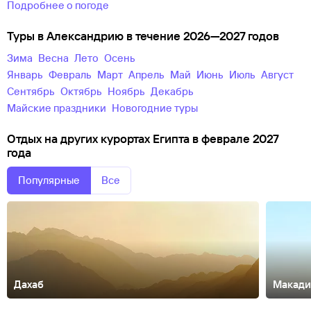
Подробнее о погоде
Туры в Александрию в течение 2026—2027 годов
зима
весна
лето
осень
Январь
Февраль
Март
Апрель
Май
Июнь
Июль
Август
Сентябрь
Октябрь
Ноябрь
Декабрь
майские праздники
новогодние туры
Отдых на других курортах Египта в феврале 2027
года
Популярные
Все
Дахаб
Макади
Каир
Луксор
Мерса-Матрух
Наама-Бей
Рас-Ум-Эль-