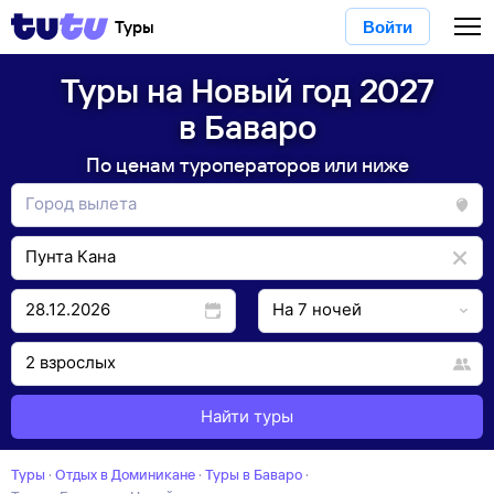
Туры
Войти
Туры на Новый год 2027
в Баваро
По ценам туроператоров или ниже
Найти туры
Туры
·
Отдых в Доминикане
·
Туры в Баваро
·