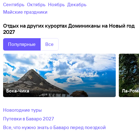
Сентябрь
Октябрь
Ноябрь
Декабрь
майские праздники
Отдых на других курортах Доминиканы на Новый год
2027
Популярные
Все
Бока-Чика
Ла-Ром
Байяибе
Новогодние туры
Путевки в Баваро 2027
Все, что нужно знать о Баваро перед поездкой