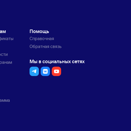
кам
Помощь
фикаты
Справочная
Обратная связь
ости
Мы в социальных сетях
транам
рамма