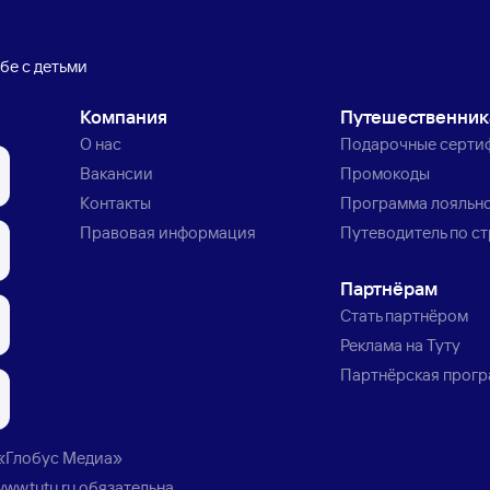
бе с детьми
Компания
Путешественни
О нас
Подарочные серти
Вакансии
Промокоды
Контакты
Программа лояльн
Правовая информация
Путеводитель по с
Партнёрам
Стать партнёром
Реклама на Туту
Партнёрская прог
«Глобус Медиа»
www.tutu.ru
обязательна