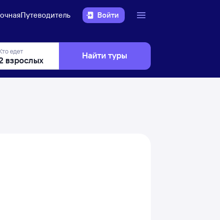
очная
Путеводитель
Войти
Кто едет
Найти туры