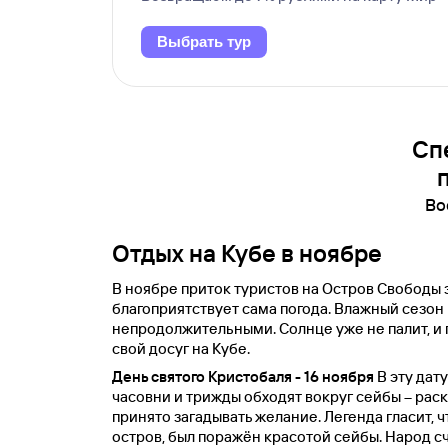
Выбрать тур
Сп
Во
Отдых на Кубе в ноябре
В ноябре приток туристов на Остров Свободы 
благоприятствует сама погода. Влажный сезон и
непродолжительными. Солнце уже не палит, и
свой досуг на Кубе.
День святого Кристобаля - 16 ноября
В эту дат
часовни и трижды обходят вокруг сейбы – рас
принято загадывать желание. Легенда гласит,
остров, был поражён красотой сейбы. Народ сч