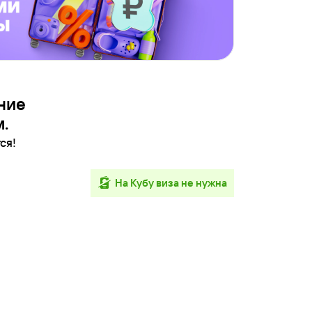
ние
.
ся!
на Кубу виза не нужна