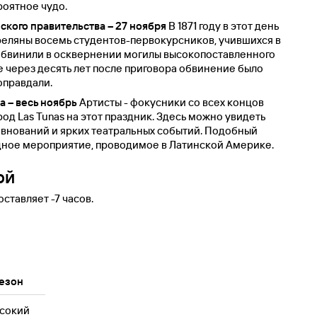
роятное чудо.
ского правительства – 27 ноября
В 1871 году в этот день
треляны восемь студентов-первокурсников, учившихся в
бвинили в осквернении могилы высокопоставленного
е через десять лет после приговора обвинение было
оправдали.
 – весь ноябрь
Артисты - фокусники со всех концов
од Las Tunas на этот праздник. Здесь можно увидеть
внований и ярких театральных событий. Подобный
дное мероприятие, проводимое в Латинской Америке.
ой
ставляет -7 часов.
езон
сокий