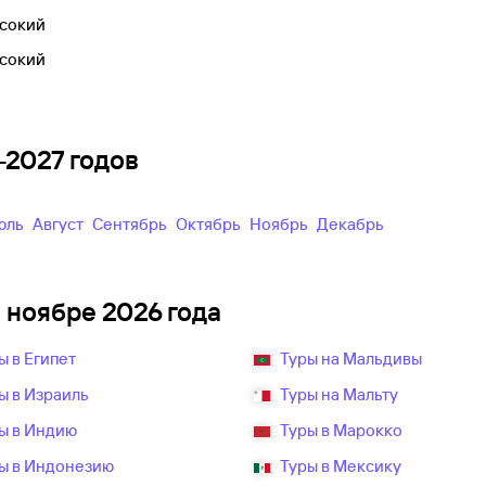
сокий
сокий
—2027 годов
Июль
Август
Сентябрь
Октябрь
Ноябрь
Декабрь
в ноябре 2026 года
ы в Египет
Туры на Мальдивы
ы в Израиль
Туры на Мальту
ы в Индию
Туры в Марокко
ы в Индонезию
Туры в Мексику