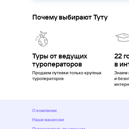
Почему выбирают Туту
Туры от ведущих
22 г
туроператоров
в ин
Продаем путевки только крупных
Знаем 
туроператоров
и безо
интерн
О компании
Наши вакансии
Путеводитель по странам