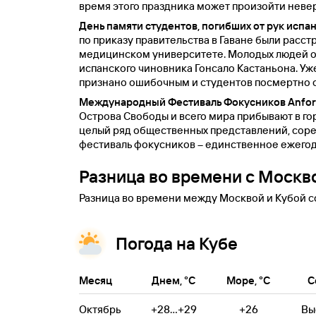
время этого праздника может произойти неве
День памяти студентов, погибших от рук испан
по приказу правительства в Гаване были расс
медицинском университете. Молодых людей о
испанского чиновника Гонсало Кастаньона. Уж
признано ошибочным и студентов посмертно 
Международный Фестиваль Фокусников Anfora
Острова Свободы и всего мира прибывают в гор
целый ряд общественных представлений, соре
фестиваль фокусников – единственное ежего
Разница во времени с Москв
Разница во времени между Москвой и Кубой со
Погода на Кубе
Месяц
Днем, °C
Море, °C
С
Октябрь
+28...+29
+26
Вы