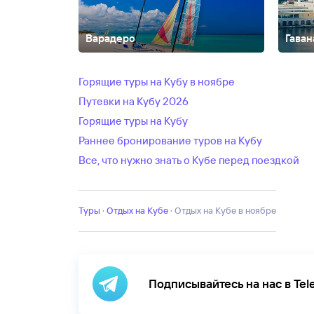
Варадеро
Гаван
Гуардалавака
Кайо-Коко
Кайо-Ларго
Ремедиос
Сан
Горящие туры на Кубу в ноябре
Путевки на Кубу 2026
Горящие туры на Кубу
Раннее бронирование туров на Кубу
Все, что нужно знать о Кубе перед поездкой
Туры
·
Отдых на Кубе
·
отдых на Кубе в ноябре
Подписывайтесь на нас в Te