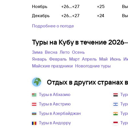
Ноябрь
+26...+27
+25
Вы
Декабрь
+26...+27
+24
Вы
Подробнее о погоде
Туры на Кубу в течение 2026
зима
весна
лето
осень
Январь
Февраль
Март
Апрель
Май
Июнь
майские праздники
новогодние туры
Отдых в других странах 
Туры в Абхазию
Тур
Туры в Австрию
Тур
Туры в Азербайджан
Тур
Туры в Андорру
Тур