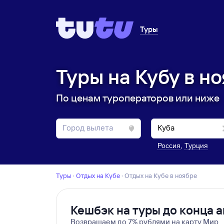
Туры
Туры на Кубу в н
По ценам туроператоров или ниже
Россия
,
Турция
Туры
·
Отдых на Кубе
·
отдых на Кубе в ноябре
Кешбэк на туры до конца а
Возвращаем до 7% рублями на карту Мир