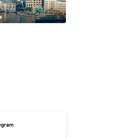
а
тьяго-де-Куба
Тринидад
legram