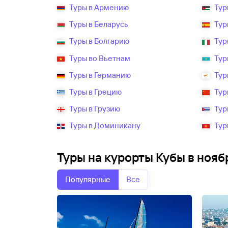
Туры в Армению
Тур
Туры в Беларусь
Тур
Туры в Болгарию
Тур
Туры во Вьетнам
Тур
Туры в Германию
Тур
Туры в Грецию
Тур
Туры в Грузию
Тур
Туры в Доминикану
Тур
Туры на курорты Кубы в нояб
Популярные
Все