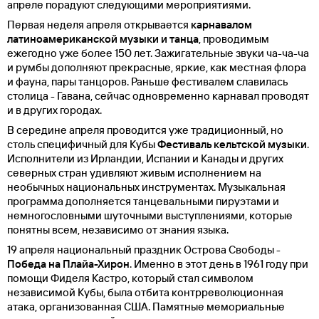
апреле порадуют следующими мероприятиями.
Первая неделя апреля открывается
карнавалом
латиноамериканской музыки и танца
, проводимым
ежегодно уже более 150 лет. Зажигательные звуки ча-ча-ча
и румбы дополняют прекрасные, яркие, как местная флора
и фауна, пары танцоров. Раньше фестивалем славилась
столица - Гавана, сейчас одновременно карнавал проводят
и в других городах.
В середине апреля проводится уже традиционный, но
столь специфичный для Кубы
Фестиваль кельтской музыки
.
Исполнители из Ирландии, Испании и Канады и других
северных стран удивляют живым исполнением на
необычных национальных инструментах. Музыкальная
программа дополняется танцевальными пируэтами и
немногословными шуточными выступлениями, которые
понятны всем, независимо от знания языка.
19 апреля национальный праздник Острова Свободы -
Победа на Плайа-Хирон
. Именно в этот день в 1961 году при
помощи Фиделя Кастро, который стал символом
независимой Кубы, была отбита контрреволюционная
атака, организованная США. Памятные мемориальные