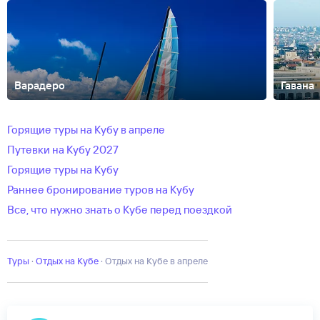
Варадеро
Гавана
Гуардалавака
Кайо-Коко
Кайо-Ларго
Ремедиос
Сантьяго-де-
Куба
Тринидад
Горящие туры на Кубу в апреле
Путевки на Кубу 2027
Горящие туры на Кубу
Раннее бронирование туров на Кубу
Все, что нужно знать о Кубе перед поездкой
Туры
·
Отдых на Кубе
·
отдых на Кубе в апреле