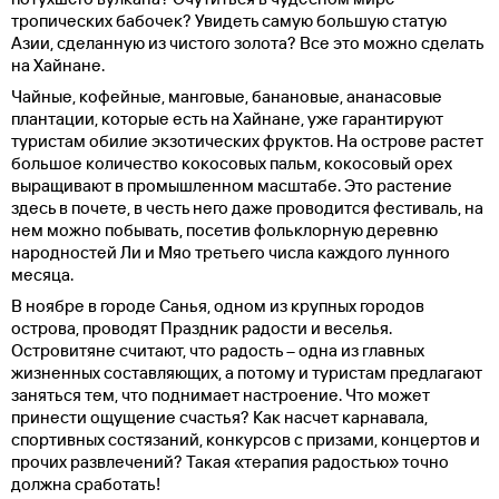
тропических бабочек? Увидеть самую большую статую
Азии, сделанную из чистого золота? Все это можно сделать
на Хайнане.
Чайные, кофейные, манговые, банановые, ананасовые
плантации, которые есть на Хайнане, уже гарантируют
туристам обилие экзотических фруктов. На острове растет
большое количество кокосовых пальм, кокосовый орех
выращивают в промышленном масштабе. Это растение
здесь в почете, в честь него даже проводится фестиваль, на
нем можно побывать, посетив фольклорную деревню
народностей Ли и Мяо третьего числа каждого лунного
месяца.
В ноябре в городе Санья, одном из крупных городов
острова, проводят Праздник радости и веселья.
Островитяне считают, что радость – одна из главных
жизненных составляющих, а потому и туристам предлагают
заняться тем, что поднимает настроение. Что может
принести ощущение счастья? Как насчет карнавала,
спортивных состязаний, конкурсов с призами, концертов и
прочих развлечений? Такая «терапия радостью» точно
должна сработать!