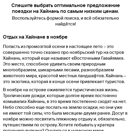
Спешите выбрать оптимальное предложение
поездки на Хайнань по самым низким ценам.
Воспользуйтесь формой поиска, и всё обязательно
найдётся!
Отдых на Хайнане в ноябре
Попасть из промозглой осени в настоящее лето – это
совершенно точно сказано про ноябрьский тур на остров
Хайнань, который еще называют «Восточными Гавайями».
Это место, способное удивить своим природным
многообразием, шикарными лесами, разнообразием
животного мира, красотой местных ландшафтов. Хайнань –
это экзотика, которая в конце осени привлекает туристов.
В ноябре на острове оживляется туристическая жизнь.
Тропические дожди, которые долгое время постоянно
«омывали» Хайнань, в это время постепенно сходят на нет.
Небо способно еще послать на землю осадки, но они уже
не имеют той силы, что была месяцем-двумя ранее. Досуг в
ноябре можно посвятить пляжному отдыху и, обязательно,
путешествиям по острову. Хотите побывать у кратера
потухшего вулкана? Очутиться в чудесном мире