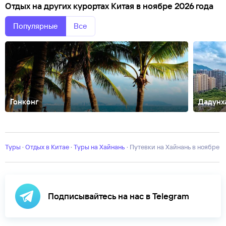
Отдых на других курортах Китая в ноябре 2026 года
Популярные
Все
Гонконг
Дадунх
Гуанчжоу
Далянь
Сиань
Хайкоу
Шанхай
Ялонг-Бэй
Туры
·
Отдых в Китае
·
Туры на Хайнань
·
Путевки на Хайнань в ноябре
Подписывайтесь на нас в Telegram