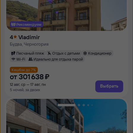
Рекомендуем
4
Vladimir
Будва, Черногория
Песчаный пляж
Отдых с детьми
Кондиционер
Wi-Fi
Идеально для отдыха парой
Кешбэк до 7%
от
301 ⁠638 ⁠₽
12 авг, ср — 17 авг, пн
Выбрать
5 ночей, за двоих