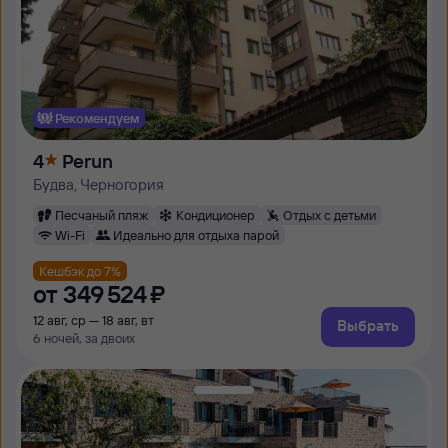
Рекомендуем
4
Perun
Будва, Черногория
Песчаный пляж
Кондиционер
Отдых с детьми
Wi-Fi
Идеально для отдыха парой
Кешбэк до 7%
от
349 ⁠524 ⁠₽
12 авг, ср — 18 авг, вт
Выбрать
6 ночей, за двоих