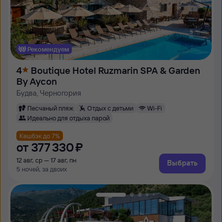
Рекомендуем
4
Boutique Hotel Ruzmarin SPA & Garden
By Aycon
Будва, Черногория
Песчаный пляж
Отдых с детьми
Wi-Fi
Идеально для отдыха парой
Кешбэк до 7%
от
377 ⁠330 ⁠₽
12 авг, ср — 17 авг, пн
Выбрать
5 ночей, за двоих