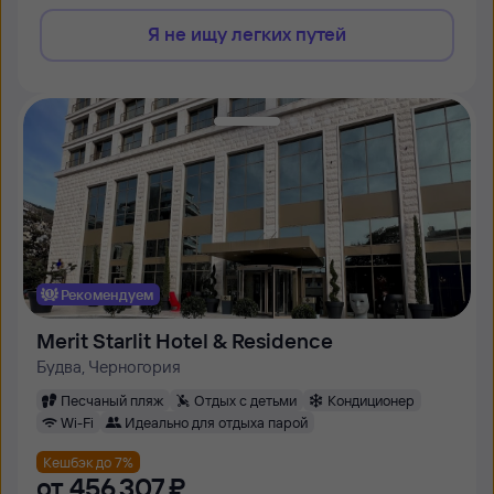
Я не ищу легких путей
Рекомендуем
Merit Starlit Hotel & Residence
Будва, Черногория
Песчаный пляж
Отдых с детьми
Кондиционер
Wi-Fi
Идеально для отдыха парой
Кешбэк до 7%
от
456 ⁠307 ⁠₽