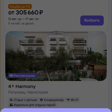
Кешбэк до 7%
от
305 ⁠660 ⁠₽
12 авг, ср — 17 авг, пн
Выбрать
5 ночей, за двоих
Рекомендуем
4
Harmony
Петровац, Черногория
Отдых с детьми
Кондиционер
Wi-Fi
Идеально для отдыха парой