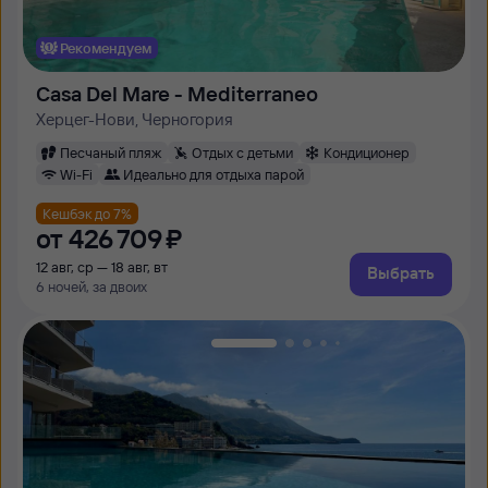
Рекомендуем
Casa Del Mare - Mediterraneo
Херцег-Нови, Черногория
Песчаный пляж
Отдых с детьми
Кондиционер
Wi-Fi
Идеально для отдыха парой
Кешбэк до 7%
от
426 ⁠709 ⁠₽
12 авг, ср — 18 авг, вт
Выбрать
6 ночей, за двоих