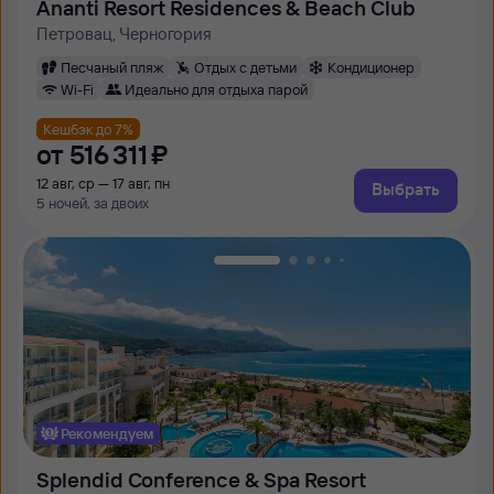
Ananti Resort Residences & Beach Club
Петровац, Черногория
Песчаный пляж
Отдых с детьми
Кондиционер
Wi-Fi
Идеально для отдыха парой
Кешбэк до 7%
от
516 ⁠311 ⁠₽
12 авг, ср — 17 авг, пн
Выбрать
5 ночей, за двоих
Рекомендуем
Splendid Conference & Spa Resort