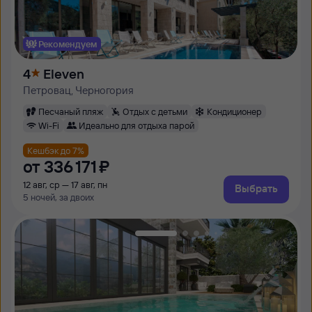
Рекомендуем
4
Eleven
Петровац, Черногория
Песчаный пляж
Отдых с детьми
Кондиционер
Wi-Fi
Идеально для отдыха парой
Кешбэк до 7%
от
336 ⁠171 ⁠₽
12 авг, ср — 17 авг, пн
Выбрать
5 ночей, за двоих