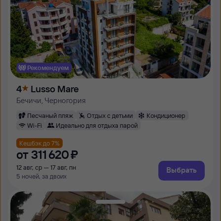
Рекомендуем
4
Lusso Mare
Бечичи, Черногория
Песчаный пляж
Отдых с детьми
Кондиционер
Wi-Fi
Идеально для отдыха парой
Кешбэк до 7%
от
311 ⁠620 ⁠₽
12 авг, ср — 17 авг, пн
Выбрать
5 ночей, за двоих