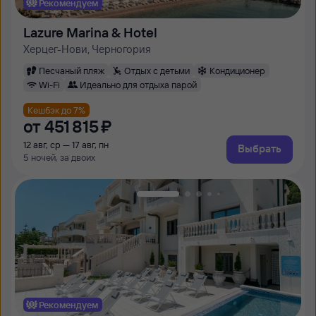
Рекомендуем
Lazure Marina & Hotel
Херцег-Нови, Черногория
Песчаный пляж
Отдых с детьми
Кондиционер
Wi-Fi
Идеально для отдыха парой
Кешбэк до 7%
от
451 ⁠815 ⁠₽
12 авг, ср — 17 авг, пн
Выбрать
5 ночей, за двоих
Рекомендуем