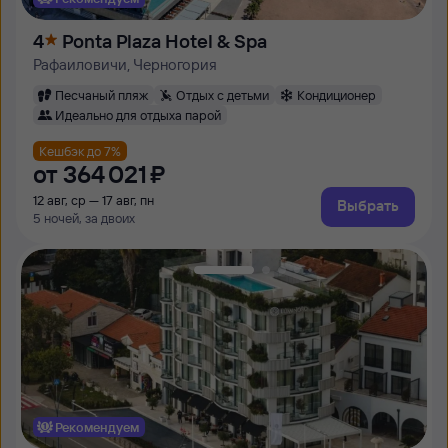
4
Ponta Plaza Hotel & Spa
Рафаиловичи, Черногория
Песчаный пляж
Отдых с детьми
Кондиционер
Идеально для отдыха парой
Кешбэк до 7%
от
364 ⁠021 ⁠₽
12 авг, ср — 17 авг, пн
Выбрать
5 ночей, за двоих
Рекомендуем