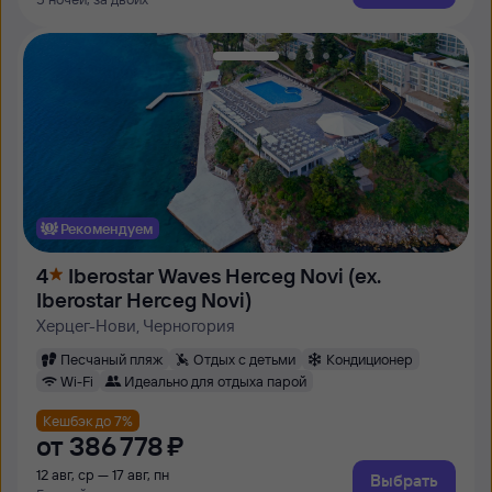
Рекомендуем
4
Iberostar Waves Herceg Novi (ex.
Iberostar Herceg Novi)
Херцег-Нови, Черногория
Песчаный пляж
Отдых с детьми
Кондиционер
Wi-Fi
Идеально для отдыха парой
Кешбэк до 7%
от
386 ⁠778 ⁠₽
12 авг, ср — 17 авг, пн
Выбрать