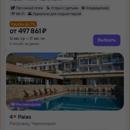
Песчаный пляж
Отдых с детьми
Кондиционер
Wi-Fi
Идеально для отдыха парой
Кешбэк до 7%
от
497 ⁠861 ⁠₽
12 авг, ср — 17 авг, пн
Выбрать
5 ночей, за двоих
Рекомендуем
4
Palas
Петровац, Черногория