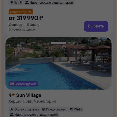
Wi-Fi
Идеально для отдыха парой
Кешбэк до 7%
от
319 ⁠990 ⁠₽
12 авг, ср — 17 авг, пн
Выбрать
5 ночей, за двоих
Рекомендуем
4
Sun Village
Херцег-Нови, Черногория
Отдых с детьми
Кондиционер
Wi-Fi
Идеально для отдыха парой