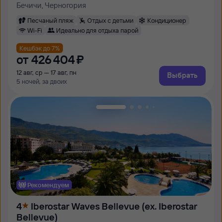
Бечичи, Черногория
Песчаный пляж
Отдых с детьми
Кондиционер
Wi-Fi
Идеально для отдыха парой
Кешбэк до 7%
от
426 ⁠404 ⁠₽
12 авг, ср — 17 авг, пн
Выбрать
5 ночей, за двоих
Рекомендуем
4
Iberostar Waves Bellevue (ex. Iberostar
Bellevue)