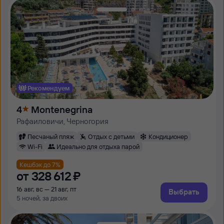
Рекомендуем
4
Montenegrina
Рафаиловичи, Черногория
Песчаный пляж
Отдых с детьми
Кондиционер
Wi-Fi
Идеально для отдыха парой
Кешбэк до 7%
от
328 ⁠612 ⁠₽
16 авг, вс — 21 авг, пт
Выбрать
5 ночей, за двоих