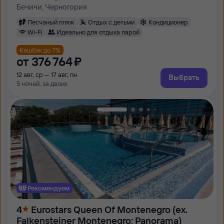
Бечичи, Черногория
Песчаный пляж
Отдых с детьми
Кондиционер
Wi-Fi
Идеально для отдыха парой
Кешбэк до 7%
от
376 ⁠764 ⁠₽
12 авг, ср — 17 авг, пн
Выбрать
5 ночей, за двоих
Рекомендуем
4
Eurostars Queen Of Montenegro (ех.
Falkensteiner Montenegro; Panorama)