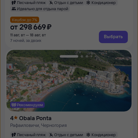
Песчаный пляж
Отдых с детьми
Кондиционер
Идеально для отдыха парой
Кешбэк до 7%
от
298 ⁠669 ⁠₽
11 авг, вт — 18 авг, вт
Выбрать
7 ночей, за двоих
Рекомендуем
4
Obala Ponta
Рафаиловичи, Черногория
Песчаный пляж
Отдых с детьми
Кондиционер