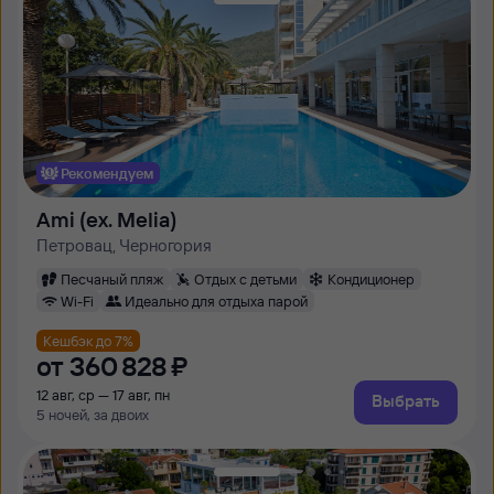
Рекомендуем
Ami (ex. Melia)
Петровац, Черногория
Песчаный пляж
Отдых с детьми
Кондиционер
Wi-Fi
Идеально для отдыха парой
Кешбэк до 7%
от
360 ⁠828 ⁠₽
12 авг, ср — 17 авг, пн
Выбрать
5 ночей, за двоих