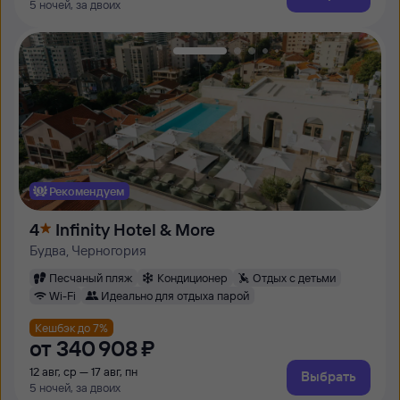
5 ночей, за двоих
Рекомендуем
4
Infinity Hotel & More
Будва, Черногория
Песчаный пляж
Кондиционер
Отдых с детьми
Wi-Fi
Идеально для отдыха парой
Кешбэк до 7%
от
340 ⁠908 ⁠₽
12 авг, ср — 17 авг, пн
Выбрать
5 ночей, за двоих