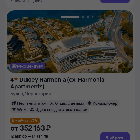
5 ночей, за двоих
Рекомендуем
4
Dukley Harmonia (ex. Harmonia
Apartments)
Будва, Черногория
Песчаный пляж
Отдых с детьми
Кондиционер
Wi-Fi
Идеально для отдыха парой
Кешбэк до 7%
от
352 ⁠163 ⁠₽
12 авг, ср — 17 авг, пн
Выбрать