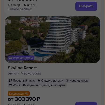
12 авг, ср — 17 авг, пн
Выбрать
5 ночей, за двоих
Рекомендуем
Skyline Resort
Бечичи, Черногория
Песчаный пляж
Отдых с детьми
Кондиционер
Wi-Fi
Идеально для отдыха парой
Кешбэк до 7%
от
303 ⁠390 ⁠₽