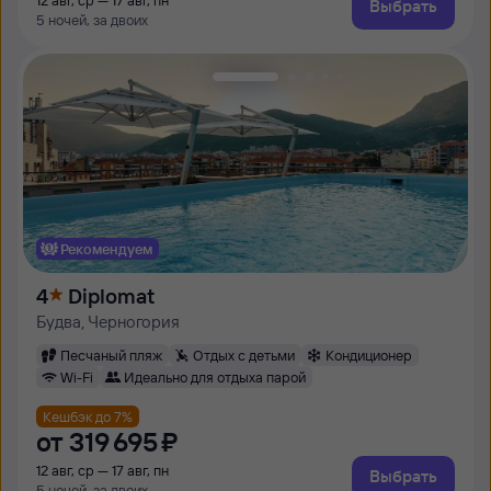
12 авг, ср — 17 авг, пн
Выбрать
5 ночей, за двоих
Рекомендуем
4
Diplomat
Будва, Черногория
Песчаный пляж
Отдых с детьми
Кондиционер
Wi-Fi
Идеально для отдыха парой
Кешбэк до 7%
от
319 ⁠695 ⁠₽
12 авг, ср — 17 авг, пн
Выбрать
5 ночей, за двоих