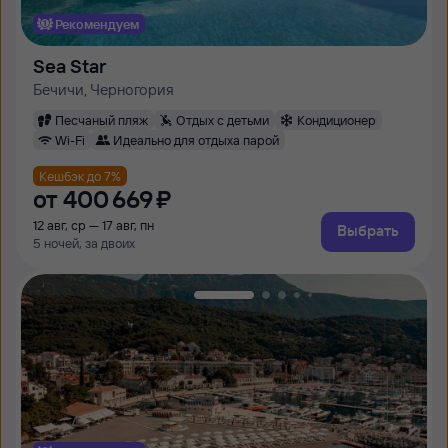
Рекомендуем
Sea Star
Бечичи, Черногория
Песчаный пляж
Отдых с детьми
Кондиционер
Wi-Fi
Идеально для отдыха парой
Кешбэк до 7%
от
400 ⁠669 ⁠₽
12 авг, ср — 17 авг, пн
Выбрать
5 ночей, за двоих