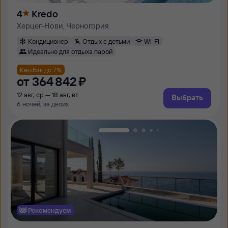
4
Kredo
Херцег-Нови, Черногория
Кондиционер
Отдых с детьми
Wi-Fi
Идеально для отдыха парой
Кешбэк до 7%
от
364 ⁠842 ⁠₽
12 авг, ср — 18 авг, вт
Выбрать
6 ночей, за двоих
Рекомендуем