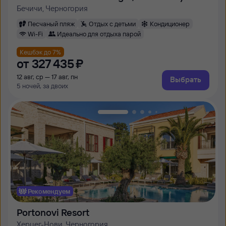
Бечичи, Черногория
Песчаный пляж
Отдых с детьми
Кондиционер
Wi-Fi
Идеально для отдыха парой
Кешбэк до 7%
от
327 ⁠435 ⁠₽
12 авг, ср — 17 авг, пн
Выбрать
5 ночей, за двоих
Рекомендуем
Portonovi Resort
Херцег-Нови, Черногория