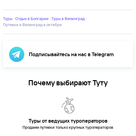
Балчик
Банско
Боровец
Бургас
Бяла
Варна
Дюни
Елените
Казанлы
Влас
Синеморец
Созополь
София
Черноморец
Туры
·
Отдых в Болгарии
·
Туры в Велинград
·
Путевки в Велинград в октябре
Подписывайтесь на нас в Telegram
Почему выбирают Туту
Туры от ведущих туроператоров
Продаем путевки только крупных туроператоров