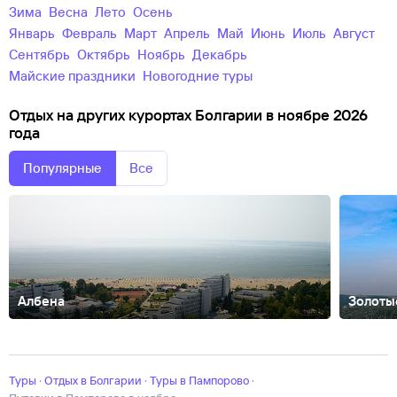
зима
весна
лето
осень
Январь
Февраль
Март
Апрель
Май
Июнь
Июль
Август
Сентябрь
Октябрь
Ноябрь
Декабрь
майские праздники
новогодние туры
Отдых на других курортах Болгарии в ноябре 2026
года
Популярные
Все
Албена
Золоты
Балчик
Банско
Боровец
Бургас
Бяла
Варна
Велинград
Дюни
Елени
Влас
Синеморец
Созополь
София
Черноморец
Туры
·
Отдых в Болгарии
·
Туры в Пампорово
·