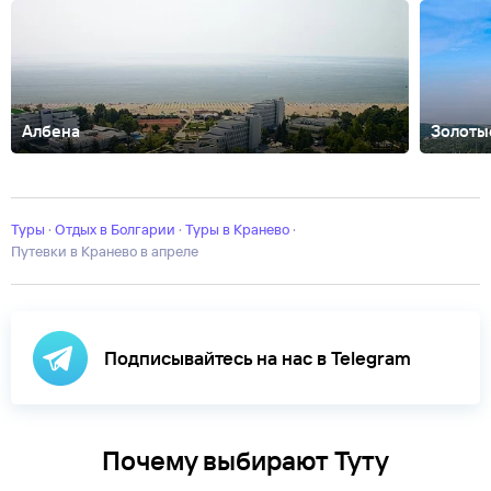
Албена
Золоты
Балчик
Банско
Боровец
Бургас
Бяла
Варна
Велинград
Дюни
Елени
Влас
Синеморец
Созополь
София
Черноморец
Туры
·
Отдых в Болгарии
·
Туры в Кранево
·
Путевки в Кранево в апреле
Подписывайтесь на нас в Telegram
Почему выбирают Туту