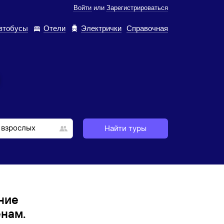
Войти
или
Зарегистрироваться
втобусы
Отели
Электрички
Справочная
Найти туры
ние
нам.