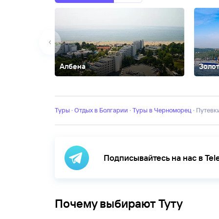
Албена
Золо
Балчик
Банско
Боровец
Бургас
Бяла
Варна
Велинг
Влас
Синеморец
Созополь
София
Туры
·
Отдых в Болгарии
·
Туры в Черноморец
·
Путев
Подписывайтесь на нас в Te
Почему выбирают Туту