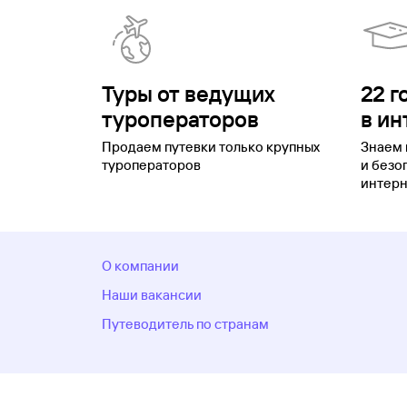
Туры от ведущих
22 г
туроператоров
в ин
Продаем путевки только крупных
Знаем 
туроператоров
и безо
интерн
О компании
Наши вакансии
Путеводитель по странам