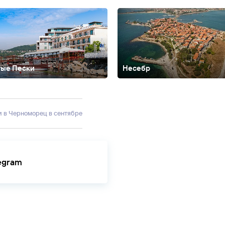
тые Пески
Несебр
рад
Дюни
Елените
Казанлык
Китен
Кранево
Обзор
Пампорово
Примо
ки в Черноморец в сентябре
legram