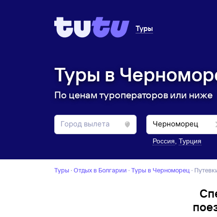
Туры
Туры в Черноморе
По ценам туроператоров или ниже
Россия
,
Турция
Туры
·
Отдых в Болгарии
·
Туры в Черноморец
·
Путев
Сп
пое