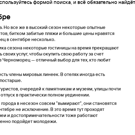
спользуйтесь формой поиска, и всё обязательно найдёт
бре
. Но все же в высокий сезон некоторые опытные
стов, битком забитые пляжи и большие цены нравятся
ец в сентябре несколько.
пика сезона некоторые гостиницы на время прекращают
 своих услуг, чтобы окупить свою работу за счет
 в Черноморец — отличный выбор для тех, кто любит
сть члены мировых линеек. В отелях иногда есть
 постарше.
туристов, очередей к памятникам и музеям, улицы почти
 отпуск в практически полном уединении.
 города в несезон совсем "вымирают", они становятся
тябре не исключение. В это время тут проходят
узеи и достопримечательности тоже работают
обенно подойдет молодежи.