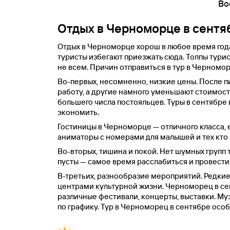
Во
Отдых в Черноморце в сентя
Отдых в Черноморце хорош в любое время года
туристы избегают приезжать сюда. Толпы тури
не всем. Причин отправиться в тур в Черномор
Во-первых, несомненно, низкие цены. После 
работу, а другие намного уменьшают стоимость
большего числа постояльцев. Туры в сентябре
экономить.
Гостиницы в Черноморце — отличного класса, е
аниматоры с номерами для малышей и тех кто
Во-вторых, тишина и покой. Нет шумных групп 
пусты — самое время расслабиться и провести
В-третьих, разнообразие мероприятий. Редкие
центрами культурной жизни. Черноморец в сен
различные фестивали, концерты, выставки. М
по графику. Тур в Черноморец в сентябре ос