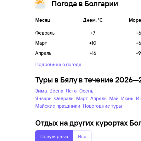
Погода в Болгарии
Месяц
Днем, °C
Море,
Февраль
+7
+
Март
+10
+
Апрель
+16
+9
Подробнее о погоде
Туры в Бялу в течение 2026—
зима
весна
лето
осень
Январь
Февраль
Март
Апрель
Май
Июнь
майские праздники
новогодние туры
Отдых на других курортах Бол
Популярные
Все