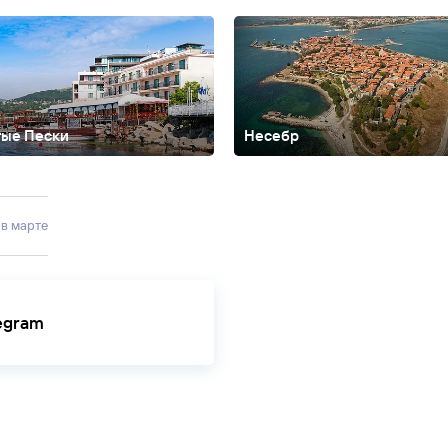
тые Пески
Несебр
юни
Елените
Казанлык
Китен
Кранево
Обзор
Пампорово
Приморско
 в марте
legram