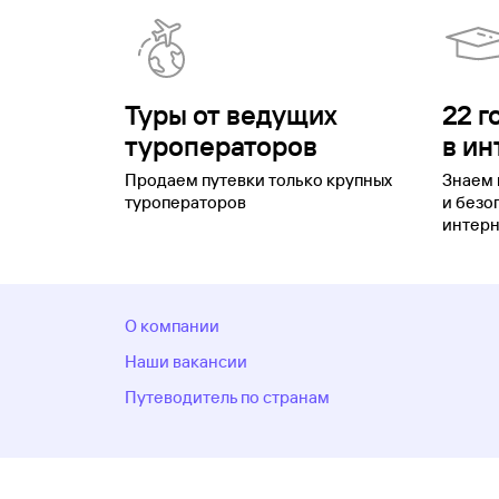
Туры от ведущих
22 г
туроператоров
в ин
Продаем путевки только крупных
Знаем 
туроператоров
и безо
интерн
О компании
Наши вакансии
Путеводитель по странам