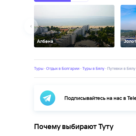
Албена
Золо
Балчик
Банско
Боровец
Бургас
Варна
Велинград
Д
Влас
Синеморец
Созополь
София
Черноморец
Туры
·
Отдых в Болгарии
·
Туры в Бялу
·
Путевки в Бялу
Подписывайтесь на нас в Te
Почему выбирают Туту