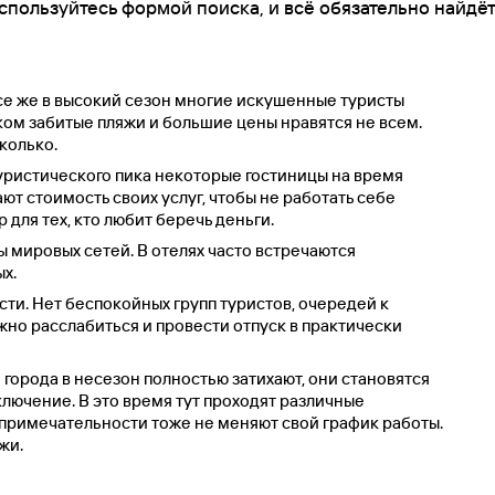
спользуйтесь формой поиска, и всё обязательно найдёт
се же в высокий сезон многие искушенные туристы
тком забитые пляжи и большие цены нравятся не всем.
колько.
уристического пика некоторые гостиницы на время
т стоимость своих услуг, чтобы не работать себе
 для тех, кто любит беречь деньги.
ны мировых сетей. В отелях часто встречаются
х.
ти. Нет беспокойных групп туристов, очередей к
жно расслабиться и провести отпуск в практически
города в несезон полностью затихают, они становятся
ключение. В это время тут проходят различные
опримечательности тоже не меняют свой график работы.
жи.