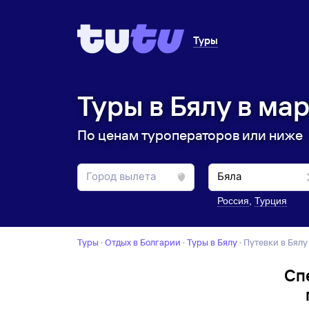
Туры
Туры в Бялу в мар
По ценам туроператоров или ниже
Россия
,
Турция
Туры
·
Отдых в Болгарии
·
Туры в Бялу
·
Путевки в Бялу
Сп