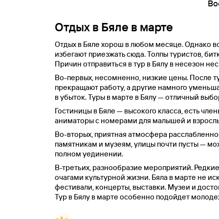
Во
Отдых в Бяле в марте
Отдых в Бяле хорош в любом месяце. Однако в
избегают приезжать сюда. Толпы туристов, би
Причин отправиться в тур в Бялу в несезон нес
Во-первых, несомненно, низкие цены. После т
прекращают работу, а другие намного уменьшаю
в убыток. Туры в марте в Бялу — отличный выбор
Гостиницы в Бяле — высокого класса, есть чле
аниматоры с номерами для малышей и взрослы
Во-вторых, приятная атмосфера расслабленнос
памятникам и музеям, улицы почти пусты — мо
полном уединении.
В-третьих, разнообразие мероприятий. Редкие 
очагами культурной жизни. Бяла в марте не ис
фестивали, концерты, выставки. Музеи и дост
Тур в Бялу в марте особенно подойдет молоде