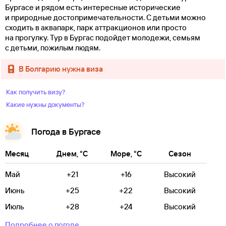
Бургасе и рядом есть интересные исторические
и природные достопримечательности. С детьми можно
сходить в аквапарк, парк аттракционов или просто
на прогулку. Тур в Бургас подойдет молодежи, семьям
с детьми, пожилым людям.
в Болгарию нужна виза
Как получить визу?
Какие нужны документы?
Погода в Бургасе
Месяц
Днем, °C
Море, °C
Сезон
Май
+21
+16
Высокий
Июнь
+25
+22
Высокий
Июль
+28
+24
Высокий
Подробнее о погоде