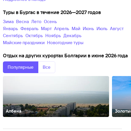
Туры в Бургас в течение 2026—2027 годов
зима
весна
лето
осень
Январь
Февраль
Март
Апрель
Май
Июнь
Июль
Август
Сентябрь
Октябрь
Ноябрь
Декабрь
майские праздники
новогодние туры
Отдых на других курортах Болгарии в июне 2026 года
Популярные
Все
Албена
Золоты
Балчик
Банско
Боровец
Бяла
Варна
Велинград
Дюни
Елените
Каза
Влас
Синеморец
Созополь
София
Черноморец