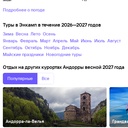
Подробнее о погоде
Туры в Энкамп в течение 2026—2027 годов
зима
весна
лето
осень
Январь
Февраль
Март
Апрель
Май
Июнь
Июль
Август
Сентябрь
Октябрь
Ноябрь
Декабрь
майские праздники
новогодние туры
Отдых на других курортах Андорры весной 2027 года
Популярные
Все
Андорра-ла-Велья
Грандв