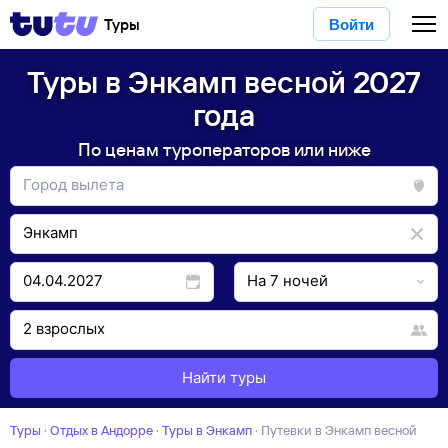
Туры
Войти
Туры в Энкамп весной 2027
года
По ценам туроператоров или ниже
Найти туры
Туры
·
Отдых в Андорре
·
Туры в Энкамп
·
Путевки в Энкамп весной