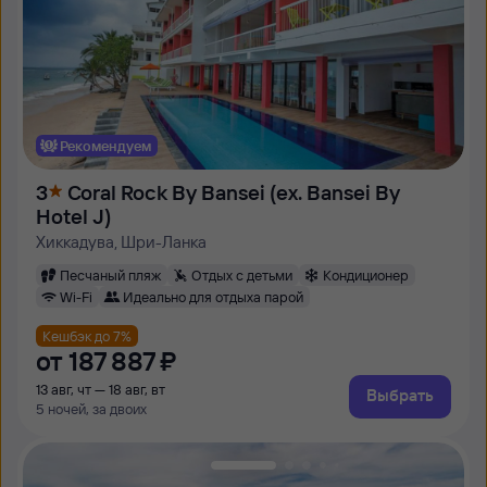
Рекомендуем
3
Coral Rock By Bansei (ех. Bansei By
Hotel J)
Хиккадува, Шри-Ланка
Песчаный пляж
Отдых с детьми
Кондиционер
Wi-Fi
Идеально для отдыха парой
Кешбэк до 7%
от
187 ⁠887 ⁠₽
13 авг, чт — 18 авг, вт
Выбрать
5 ночей, за двоих