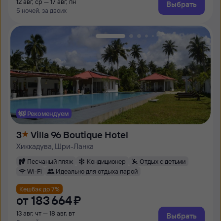
12 авг, ср — 17 авг, пн
Выбрать
5 ночей, за двоих
Рекомендуем
3
Villa 96 Boutique Hotel
Хиккадува, Шри-Ланка
Песчаный пляж
Кондиционер
Отдых с детьми
Wi-Fi
Идеально для отдыха парой
Кешбэк до 7%
от
183 ⁠664 ⁠₽
13 авг, чт — 18 авг, вт
Выбрать