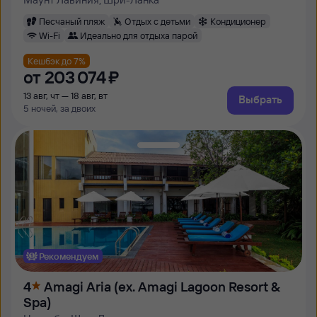
Песчаный пляж
Отдых с детьми
Кондиционер
Wi-Fi
Идеально для отдыха парой
Кешбэк до 7%
от
203 ⁠074 ⁠₽
13 авг, чт — 18 авг, вт
Выбрать
5 ночей, за двоих
Рекомендуем
4
Amagi Aria (ex. Amagi Lagoon Resort &
Spa)