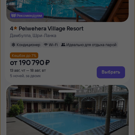
Рекомендуем
4
Pelwehera Village Resort
Дамбулла, Шри-Ланка
Кондиционер
Wi-Fi
Идеально для отдыха парой
Кешбэк до 7%
от
190 ⁠790 ⁠₽
13 авг, чт — 18 авг, вт
Выбрать
5 ночей, за двоих