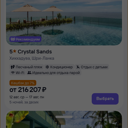
Рекомендуем
5
Crystal Sands
Хиккадува, Шри-Ланка
Песчаный пляж
Кондиционер
Отдых с детьми
Wi-Fi
Идеально для отдыха парой
Кешбэк до 7%
от
216 ⁠207 ⁠₽
12 авг, ср — 17 авг, пн
Выбрать
5 ночей, за двоих