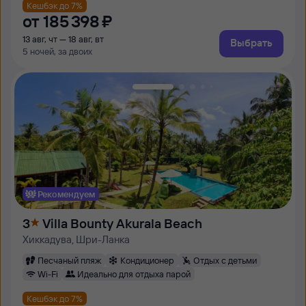
Кешбэк до 7%
от
185 ⁠398 ⁠₽
13 авг, чт — 18 авг, вт
Выбрать
5 ночей, за двоих
Рекомендуем
3
Villa Bounty Akurala Beach
Хиккадува, Шри-Ланка
Песчаный пляж
Кондиционер
Отдых с детьми
Wi-Fi
Идеально для отдыха парой
Кешбэк до 7%