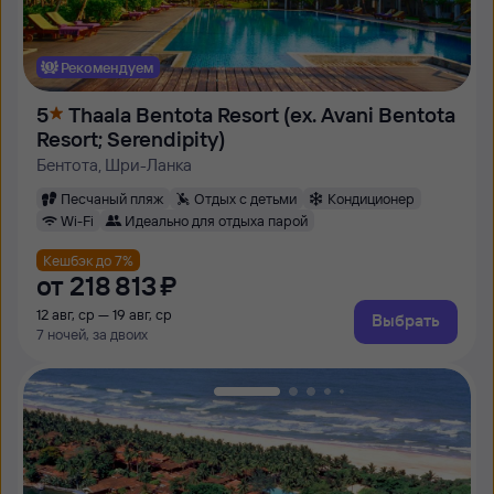
Рекомендуем
5
Thaala Bentota Resort (ex. Avani Bentota
Resort; Serendipity)
Бентота, Шри-Ланка
Песчаный пляж
Отдых с детьми
Кондиционер
Wi-Fi
Идеально для отдыха парой
Кешбэк до 7%
от
218 ⁠813 ⁠₽
12 авг, ср — 19 авг, ср
Выбрать
7 ночей, за двоих