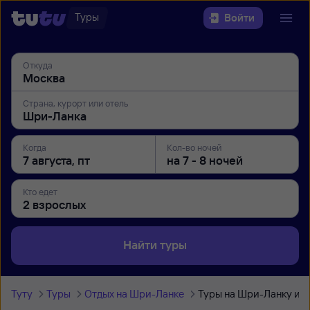
Туры
Войти
Откуда
Страна, курорт или отель
Когда
Кол-во ночей
Кто едет
Найти туры
Туту
Туры
Отдых на Шри-Ланке
Туры на Шри-Ланку из 