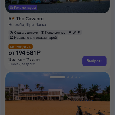
Рекомендуем
5
The Covanro
Негомбо, Шри-Ланка
Отдых с детьми
Кондиционер
Wi-Fi
Идеально для отдыха парой
Кешбэк до 7%
от
194 ⁠581 ⁠₽
12 авг, ср — 17 авг, пн
Выбрать
5 ночей, за двоих