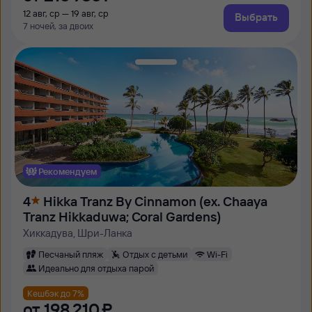
12 авг, ср — 19 авг, ср
Выбрать
7 ночей, за двоих
Рекомендуем
4
Hikka Tranz By Cinnamon (ех. Chaaya
Tranz Hikkaduwa; Coral Gardens)
Хиккадува, Шри-Ланка
Песчаный пляж
Отдых с детьми
Wi-Fi
Идеально для отдыха парой
Кешбэк до 7%
от
198 ⁠210 ⁠₽