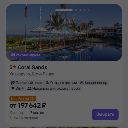
Рекомендуем
3
Coral Sands
Хиккадува, Шри-Ланка
Песчаный пляж
Отдых с детьми
Кондиционер
Wi-Fi
Идеально для отдыха парой
Кешбэк до 7%
от
197 ⁠642 ⁠₽
12 авг, ср — 17 авг, пн
Выбрать
5 ночей, за двоих