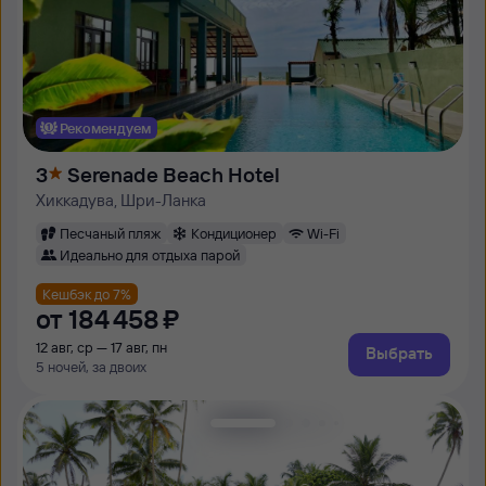
Рекомендуем
3
Serenade Beach Hotel
Хиккадува, Шри-Ланка
Песчаный пляж
Кондиционер
Wi-Fi
Идеально для отдыха парой
Кешбэк до 7%
от
184 ⁠458 ⁠₽
12 авг, ср — 17 авг, пн
Выбрать
5 ночей, за двоих