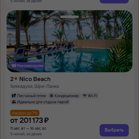
5 ночей, за двоих
Рекомендуем
2
Nico Beach
Хиккадува, Шри-Ланка
Песчаный пляж
Кондиционер
Wi-Fi
Идеально для отдыха парой
Кешбэк до 7%
от
201 ⁠173 ⁠₽
11 авг, вт — 16 авг, вс
Выбрать
5 ночей, за двоих