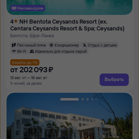
Рекомендуем
4
NH Bentota Ceysands Resort (ex.
Centara Ceysands Resort & Spa; Ceysands)
Бентота, Шри-Ланка
Песчаный пляж
Кондиционер
Отдых с детьми
Wi-Fi
Идеально для отдыха парой
Кешбэк до 7%
от
202 ⁠093 ⁠₽
13 авг, чт — 18 авг, вт
Выбрать
5 ночей, за двоих