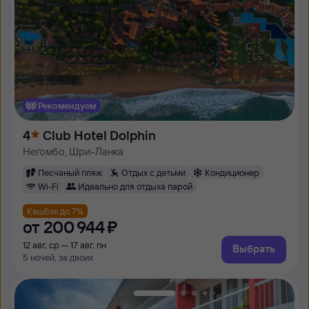
Рекомендуем
4
Club Hotel Dolphin
Негомбо, Шри-Ланка
Песчаный пляж
Отдых с детьми
Кондиционер
Wi-Fi
Идеально для отдыха парой
Кешбэк до 7%
от
200 ⁠944 ⁠₽
12 авг, ср — 17 авг, пн
Выбрать
5 ночей, за двоих