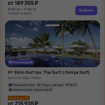
от
189 ⁠355 ⁠₽
12 авг, ср — 17 авг, пн
Выбрать
5 ночей, за двоих
Рекомендуем
4
Ekho Surf (ex. The Surf; Lihiniya Surf)
Бентота, Шри-Ланка
Песчаный пляж
Отдых с детьми
Wi-Fi
Идеально для отдыха парой
Кешбэк до 7%
от
215 ⁠935 ⁠₽