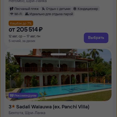
Негомбо, Шри-Ланка
Песчаный пляж
Отдых с детьми
Кондиционер
Wi-Fi
Идеально для отдыха парой
Кешбэк до 7%
от
205 ⁠514 ⁠₽
12 авг, ср — 17 авг, пн
Выбрать
5 ночей, за двоих
Рекомендуем
3
Sadali Walauwa (ex. Panchi Villa)
Бентота, Шри-Ланка