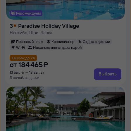
Рекомендуем
3
Paradise Holiday Village
Негомбо, Шри-Ланка
Песчаный пляж
Кондиционер
Отдых с детьми
Wi-Fi
Идеально для отдыха парой
Кешбэк до 7%
от
184 ⁠465 ⁠₽
13 авг, чт — 18 авг, вт
Выбрать
5 ночей, за двоих