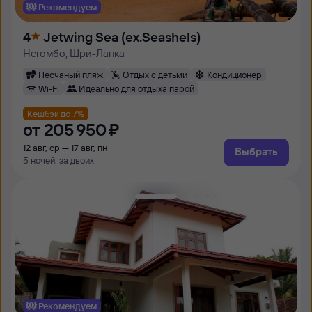
Рекомендуем
4
Jetwing Sea (ex.Seashels)
Негомбо, Шри-Ланка
Песчаный пляж
Отдых с детьми
Кондиционер
Wi-Fi
Идеально для отдыха парой
Кешбэк до 7%
от
205 ⁠950 ⁠₽
12 авг, ср — 17 авг, пн
Выбрать
5 ночей, за двоих
Рекомендуем