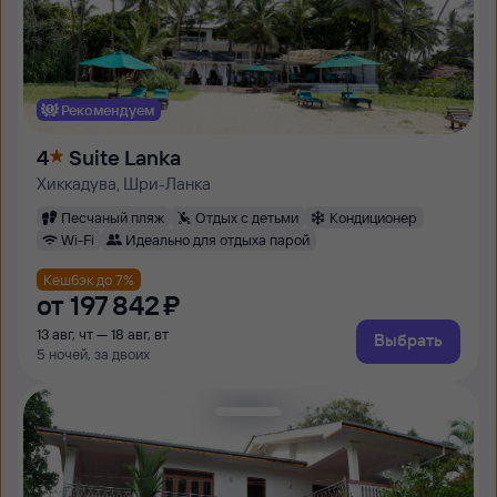
Рекомендуем
4
Suite Lanka
Хиккадува, Шри-Ланка
Песчаный пляж
Отдых с детьми
Кондиционер
Wi-Fi
Идеально для отдыха парой
Кешбэк до 7%
от
197 ⁠842 ⁠₽
13 авг, чт — 18 авг, вт
Выбрать
5 ночей, за двоих