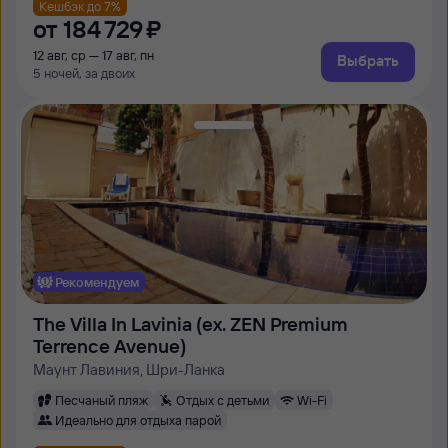
Кешбэк до 7%
от
184 ⁠729 ⁠₽
12 авг, ср — 17 авг, пн
Выбрать
5 ночей, за двоих
Рекомендуем
The Villa In Lavinia (ex. ZEN Premium
Terrence Avenue)
Маунт Лавиния, Шри-Ланка
Песчаный пляж
Отдых с детьми
Wi-Fi
Идеально для отдыха парой