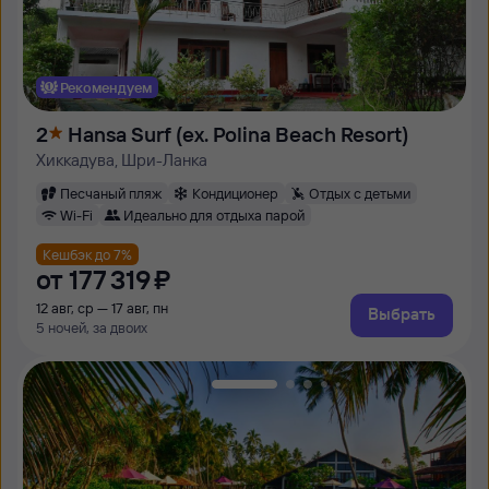
Рекомендуем
2
Hansa Surf (ex. Polina Beach Resort)
Хиккадува, Шри-Ланка
Песчаный пляж
Кондиционер
Отдых с детьми
Wi-Fi
Идеально для отдыха парой
Кешбэк до 7%
от
177 ⁠319 ⁠₽
12 авг, ср — 17 авг, пн
Выбрать
5 ночей, за двоих