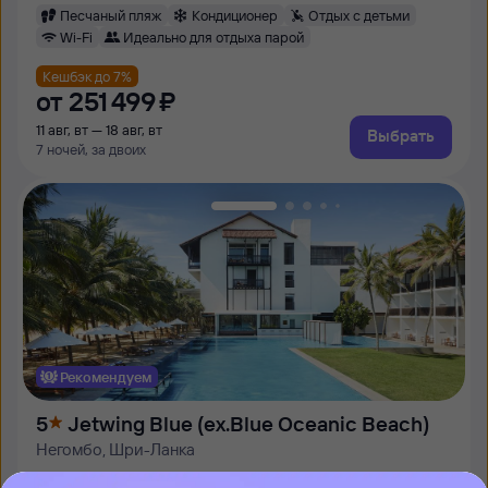
Песчаный пляж
Кондиционер
Отдых с детьми
Wi-Fi
Идеально для отдыха парой
Кешбэк до 7%
от
251 ⁠499 ⁠₽
11 авг, вт — 18 авг, вт
Выбрать
7 ночей, за двоих
Рекомендуем
5
Jetwing Blue (ex.Blue Oceanic Beach)
Негомбо, Шри-Ланка
Песчаный пляж
Отдых с детьми
Кондиционер