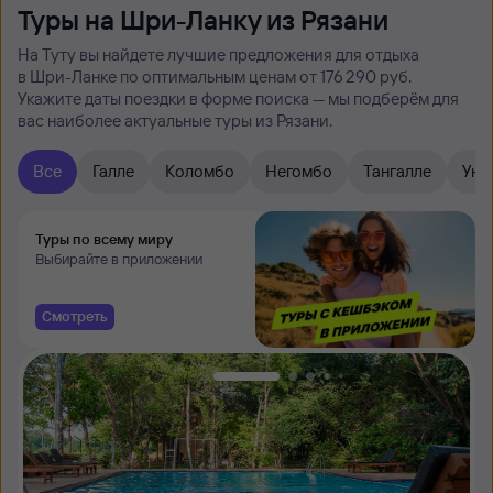
Туры на Шри-Ланку из Рязани
На Туту вы найдете лучшие предложения для отдыха
в Шри-Ланке по оптимальным ценам от 176 ⁠290 руб.
Укажите даты поездки в форме поиска — мы подберём для
вас наиболее актуальные туры из Рязани.
Все
Галле
Коломбо
Негомбо
Тангалле
Уна
Туры по всему миру
Выбирайте в приложении
Смотреть