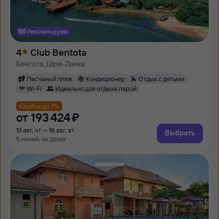
Рекомендуем
4
Club Bentota
Бентота, Шри-Ланка
Песчаный пляж
Кондиционер
Отдых с детьми
Wi-Fi
Идеально для отдыха парой
Кешбэк до 7%
от
193 ⁠424 ⁠₽
13 авг, чт — 18 авг, вт
Выбрать
5 ночей, за двоих