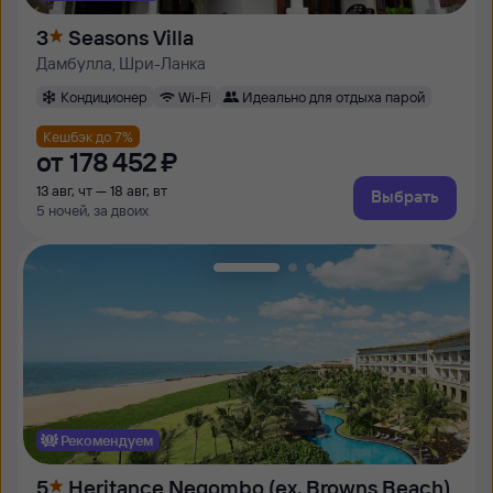
3
Seasons Villa
Дамбулла, Шри-Ланка
Кондиционер
Wi-Fi
Идеально для отдыха парой
Кешбэк до 7%
от
178 ⁠452 ⁠₽
13 авг, чт — 18 авг, вт
Выбрать
5 ночей, за двоих
Рекомендуем
5
Heritance Negombo (ех. Browns Beach)