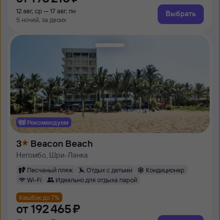
12 авг, ср — 17 авг, пн
Выбрать
5 ночей, за двоих
Рекомендуем
3
Beacon Beach
Негомбо, Шри-Ланка
Песчаный пляж
Отдых с детьми
Кондиционер
Wi-Fi
Идеально для отдыха парой
Кешбэк до 7%
от
192 ⁠465 ⁠₽