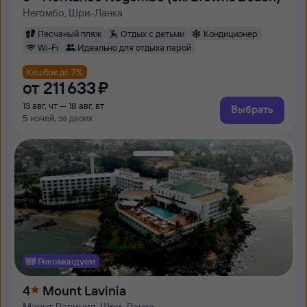
Негомбо, Шри-Ланка
Песчаный пляж
Отдых с детьми
Кондиционер
Wi-Fi
Идеально для отдыха парой
Кешбэк до 7%
от
211 ⁠633 ⁠₽
13 авг, чт — 18 авг, вт
Выбрать
5 ночей, за двоих
Рекомендуем
4
Mount Lavinia
Маунт Лавиния, Шри-Ланка