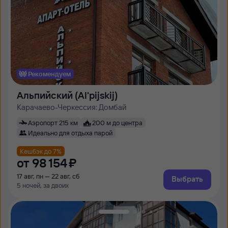
Рекомендуем
Альпийский (Al'pijskij)
Карачаево-Черкессия: Домбай
Аэропорт 215 км
200 м до центра
Идеально для отдыха парой
Кешбэк до 7%
от
98 ⁠154 ⁠₽
17 авг, пн — 22 авг, сб
Выбрать
5 ночей, за двоих