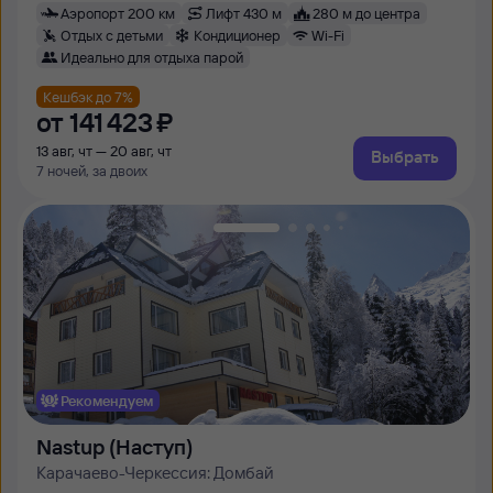
Аэропорт 200 км
Лифт 430 м
280 м до центра
Отдых с детьми
Кондиционер
Wi-Fi
Идеально для отдыха парой
Кешбэк до 7%
от
141 ⁠423 ⁠₽
13 авг, чт — 20 авг, чт
Выбрать
7 ночей, за двоих
Рекомендуем
Nastup (Наступ)
Карачаево-Черкессия: Домбай