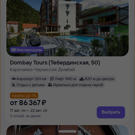
Рекомендуем
Dombay Tours (Тебердинская, 50)
Карачаево-Черкессия: Домбай
Аэропорт 201 км
Лифт 980 м
820 м до центра
Отдых с детьми
Идеально для отдыха парой
Кешбэк до 7%
от
86 ⁠367 ⁠₽
17 авг, пн — 22 авг, сб
Выбрать
5 ночей, за двоих