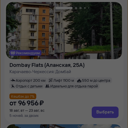
Рекомендуем
Dombay Flats (Аланская, 25А)
Карачаево-Черкессия: Домбай
Аэропорт 200 км
Лифт 1100 м
550 м до центра
Отдых с детьми
Идеально для отдыха парой
Кешбэк до 7%
от
96 ⁠956 ⁠₽
18 авг, вт — 23 авг, вс
Выбрать
5 ночей, за двоих