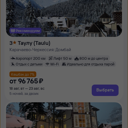
Рекомендуем
3
Таулу (Taulu)
Карачаево-Черкессия: Домбай
Аэропорт 200 км
Лифт 50 м
800 м до центра
Отдых с детьми
Wi-Fi
Идеально для отдыха парой
Кешбэк до 7%
от
96 ⁠765 ⁠₽
18 авг, вт — 23 авг, вс
Выбрать
5 ночей, за двоих