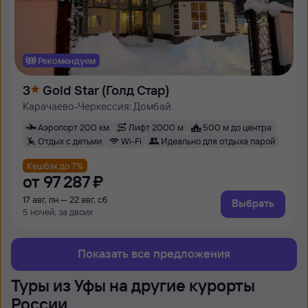
Рекомендуем
3
Gold Star (Голд Стар)
Карачаево-Черкессия: Домбай
Аэропорт 200 км
Лифт 2000 м
500 м до центра
Отдых с детьми
Wi-Fi
Идеально для отдыха парой
Кешбэк до 7%
от
97 ⁠287 ⁠₽
17 авг, пн — 22 авг, сб
Выбрать
5 ночей, за двоих
Показать все предложения
Туры из Уфы на другие курорты
России