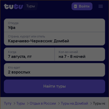
Туры
Войти
Откуда
Страна, курорт или отель
Когда
Кол-во ночей
Кто едет
Найти туры
Туту
Туры
Отдых в России
Туры на Домбай
Туры на 