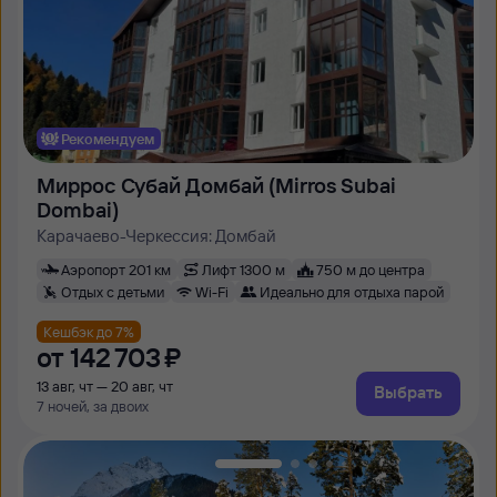
Рекомендуем
Миррос Субай Домбай (Mirros Subai
Dombai)
Карачаево-Черкессия: Домбай
Аэропорт 201 км
Лифт 1300 м
750 м до центра
Отдых с детьми
Wi-Fi
Идеально для отдыха парой
Кешбэк до 7%
от
142 ⁠703 ⁠₽
13 авг, чт — 20 авг, чт
Выбрать
7 ночей, за двоих