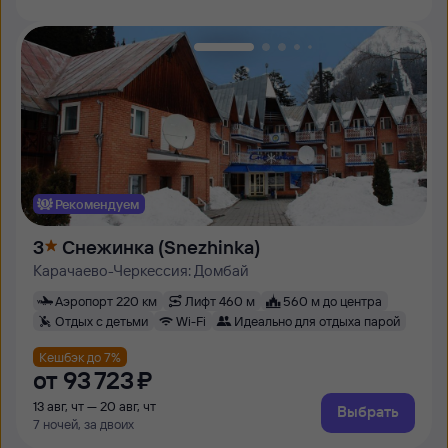
Рекомендуем
3
Снежинка (Snezhinka)
Карачаево-Черкессия: Домбай
Аэропорт 220 км
Лифт 460 м
560 м до центра
Отдых с детьми
Wi-Fi
Идеально для отдыха парой
Кешбэк до 7%
от
93 ⁠723 ⁠₽
13 авг, чт — 20 авг, чт
Выбрать
7 ночей, за двоих