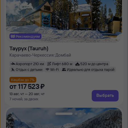
Рекомендуем
Таурух (Tauruh)
Карачаево-Черкессия: Домбай
Аэропорт 210 км
Лифт 680 м
520 м до центра
Отдых с детьми
Wi-Fi
Идеально для отдыха парой
Кешбэк до 7%
от
117 ⁠523 ⁠₽
13 авг, чт — 20 авг, чт
Выбрать
7 ночей, за двоих