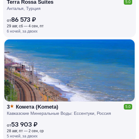
Terra Rossa Suites
5.0
Анталья, Турция
86 573 ₽
от
29 авг, сб — 4 сен, пт
6 ночей, за двоих
КЕШБЭК
РУБЛЯ
МИ
Д
О 7
%
3
Комета (Kometa)
5.0
Кавказские Минеральные Воды: Ессентуки, Россия
53 903 ₽
от
28 авг, пт — 2 сен, ср
5 ночей, за двоих