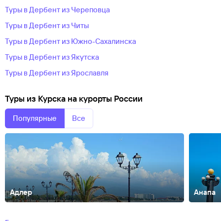
Туры в Дербент из Череповца
Туры в Дербент из Читы
Туры в Дербент из Южно-Сахалинска
Туры в Дербент из Якутска
Туры в Дербент из Ярославля
Туры из Курска на курорты России
Популярные
Все
Адлер
Анапа
Абакан
Абзаково
Адыгея
Азов
Александров
Алтай
Алтайский
край
Анадырь
Армхи
Архангельск
Архангельская