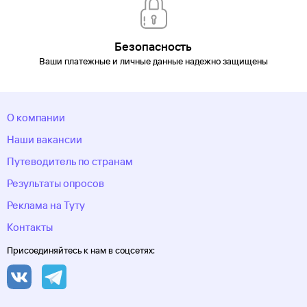
область
Череповец
Черкесск
Черное море
Чеченская
Республика
Чукотский автономный
округ
Шерегеш
Элиста
Эсто-Садок
Южно-Сахалинск
Якорная
Безопасность
Щель
Якутия
Якутск
Ямало-Ненецкий автономный
Ваши платежные и личные данные надежно защищены
округ
Ярославль
О компании
Наши вакансии
Путеводитель по странам
Результаты опросов
Реклама на Туту
Контакты
Присоединяйтесь к нам в соцсетях: