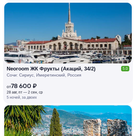
КЕШБЭК
РУБЛЯ
МИ
Д
О 7
%
Neoroom ЖК Фрукты (Акаций, 34/2)
5.0
Сочи: Сириус, Имеретинский, Россия
78 600 ₽
от
28 авг, пт — 2 сен, ср
5 ночей, за двоих
КЕШБЭК
РУБЛЯ
МИ
Д
О 7
%