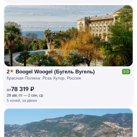
КЕШБЭК
РУБЛЯ
МИ
Д
О 7
%
2
Boogel Woogel (Бугель Вугель)
5.0
Красная Поляна: Роза Хутор, Россия
78 319 ₽
от
28 авг, пт — 2 сен, ср
5 ночей, за двоих
КЕШБЭК
РУБЛЯ
МИ
Д
О 7
%