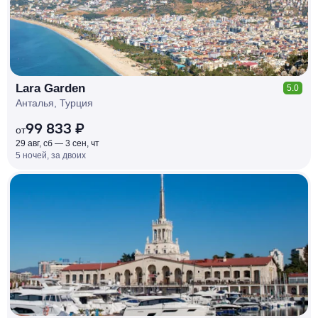
Lara Garden
5.0
Анталья, Турция
99 833 ₽
от
29 авг, сб — 3 сен, чт
5 ночей, за двоих
КЕШБЭК
РУБЛЯ
МИ
Д
О 7
%