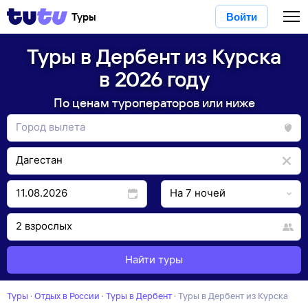
Туры
Войти
Туры в Дербент из Курска
в 2026 году
По ценам туроператоров или ниже
Найти туры
Туры
·
Отдых в России
·
Туры в Дербент
·
Туры в Дербент из Курска