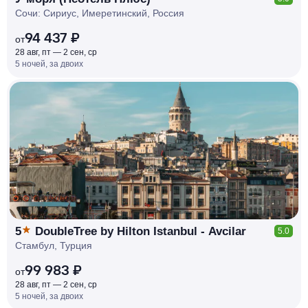
Сочи: Сириус, Имеретинский, Россия
94 437 ₽
от
28 авг, пт — 2 сен, ср
5 ночей, за двоих
КЕШБЭК
РУБЛЯ
МИ
Д
О 7
%
5
DoubleTree by Hilton Istanbul - Avcilar
5.0
Стамбул, Турция
99 983 ₽
от
28 авг, пт — 2 сен, ср
5 ночей, за двоих