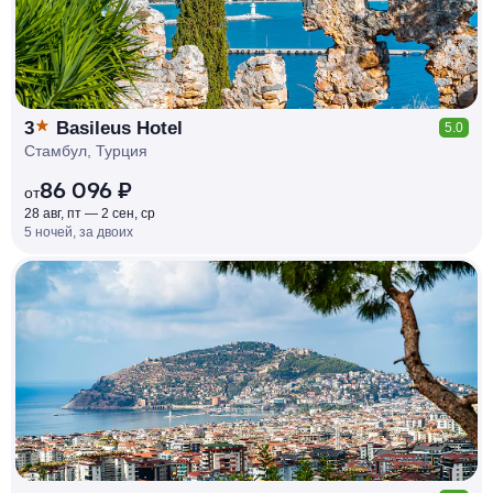
3
Basileus Hotel
5.0
Стамбул, Турция
86 096 ₽
от
28 авг, пт — 2 сен, ср
5 ночей, за двоих
КЕШБЭК
РУБЛЯ
МИ
Д
О 7
%