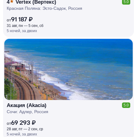
4
Vertex (Вертекс)
5.0
Красная Поляна: Эсто-Садок, Россия
91 187 ₽
от
31 авг, пн — 5 сен, сб
5 ночей, за двоих
КЕШБЭК
РУБЛЯ
МИ
Д
О 7
%
Акация (Akacia)
5.0
Сочи: Адлер, Россия
69 293 ₽
от
28 авг, пт — 2 сен, ср
5 ночей, за двоих