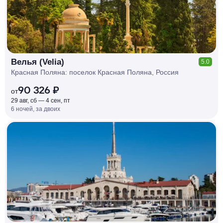
Велья (Velia)
5.0
Красная Поляна: поселок Красная Поляна, Россия
90 326 ₽
от
29 авг, сб — 4 сен, пт
6 ночей, за двоих
КЕШБЭК
РУБЛЯ
МИ
Д
О 7
%