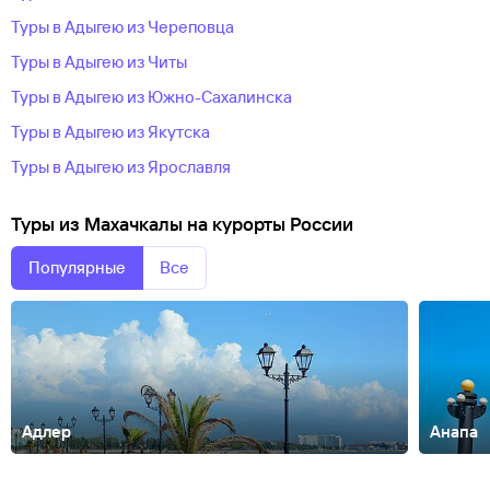
Туры в Адыгею из Череповца
Туры в Адыгею из Читы
Туры в Адыгею из Южно-Сахалинска
Туры в Адыгею из Якутска
Туры в Адыгею из Ярославля
Туры из Махачкалы на курорты России
Популярные
Все
Адлер
Анапа
Абакан
Абзаково
Азов
Александров
Алтай
Алтайский
край
Анадырь
Армхи
Архангельск
Архангельская