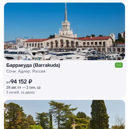
КЕШБЭК
РУБЛЯ
МИ
Д
О 7
%
Барракуда (Barrakuda)
5.0
Сочи: Адлер, Россия
94 152 ₽
от
28 авг, пт — 2 сен, ср
5 ночей, за двоих
КЕШБЭК
РУБЛЯ
МИ
Д
О 7
%