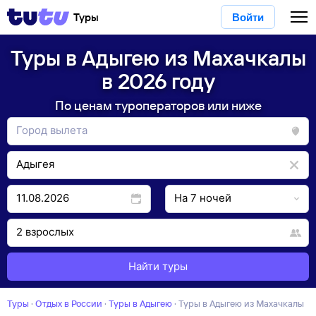
Туры
Войти
Туры в Адыгею из Махачкалы
в 2026 году
По ценам туроператоров или ниже
Найти туры
Туры
·
Отдых в России
·
Туры в Адыгею
·
Туры в Адыгею из Махачкалы