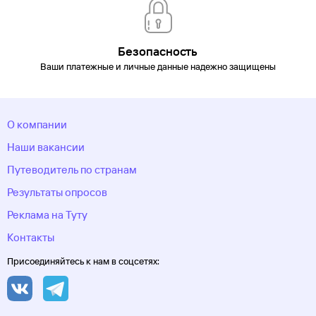
округ
Хоста
Чебоксары
Челябинск
Челябинская
область
Череповец
Черкесск
Черное море
Чеченская
Республика
Чукотский автономный
округ
Шерегеш
Элиста
Эсто-Садок
Южно-Сахалинск
Якорная
Безопасность
Щель
Якутия
Якутск
Ямало-Ненецкий автономный
Ваши платежные и личные данные надежно защищены
округ
Ярославль
О компании
Наши вакансии
Путеводитель по странам
Результаты опросов
Реклама на Туту
Контакты
Присоединяйтесь к нам в соцсетях: