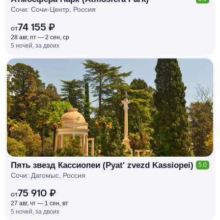
Сочи: Сочи-Центр, Россия
74 155 ₽
от
28 авг, пт — 2 сен, ср
5 ночей, за двоих
КЕШБЭК
РУБЛЯ
МИ
Д
О 7
%
Пять звезд Кассиопеи (Pyat' zvezd Kassiopei)
5.0
Сочи: Дагомыс, Россия
75 910 ₽
от
27 авг, чт — 1 сен, вт
5 ночей, за двоих