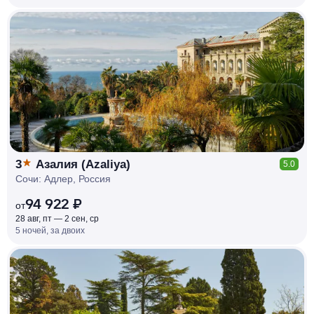
КЕШБЭК
РУБЛЯ
МИ
Д
О 7
%
3
Азалия (Azaliya)
5.0
Сочи: Адлер, Россия
94 922 ₽
от
28 авг, пт — 2 сен, ср
5 ночей, за двоих
КЕШБЭК
РУБЛЯ
МИ
Д
О 7
%