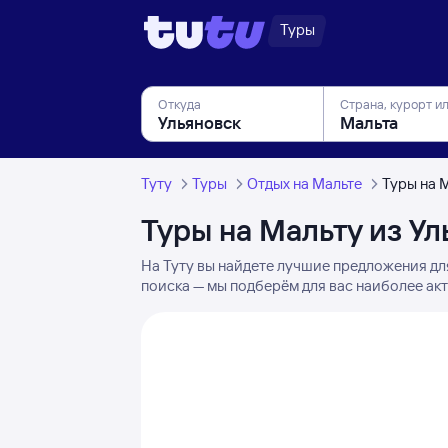
Туры
Откуда
Страна, курорт и
Туту
Туры
Отдых на Мальте
Туры на 
Туры на Мальту из Ул
На Туту вы найдете лучшие предложения дл
поиска — мы подберём для вас наиболее акт