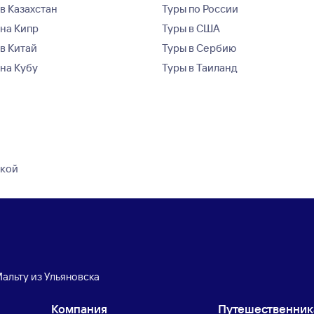
в Казахстан
Туры по России
 на Кипр
Туры в США
 в Китай
Туры в Сербию
 на Кубу
Туры в Таиланд
дкой
Мальту из Ульяновска
Компания
Путешественни