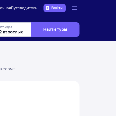
очная
Путеводитель
Войти
Кто едет
Найти туры
 в форме