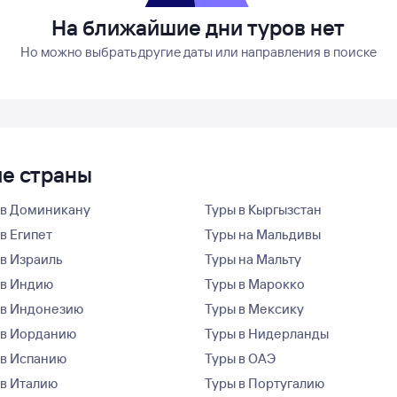
На ближайшие дни туров нет
Но можно выбрать другие даты или направления в поиске
ие страны
 в Доминикану
Туры в Кыргызстан
в Египет
Туры на Мальдивы
 в Израиль
Туры на Мальту
 в Индию
Туры в Марокко
 в Индонезию
Туры в Мексику
 в Иорданию
Туры в Нидерланды
 в Испанию
Туры в ОАЭ
 в Италию
Туры в Португалию