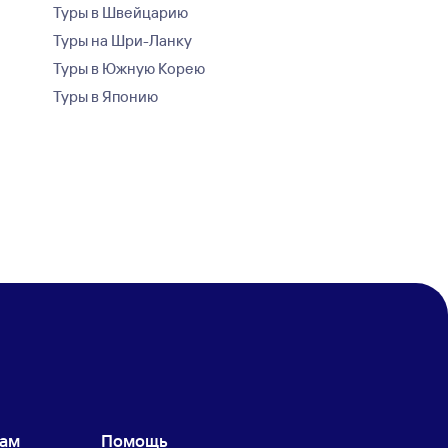
Туры в Швейцарию
Туры на Шри-Ланку
Туры в Южную Корею
Туры в Японию
кам
Помощь