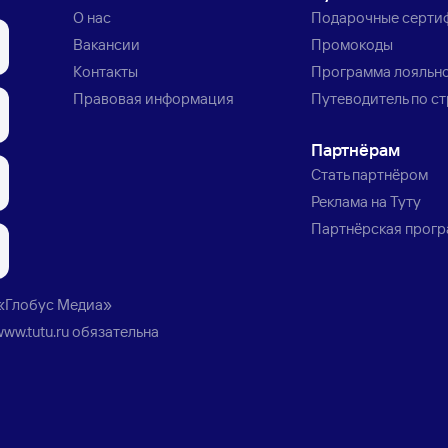
О нас
Подарочные серти
Вакансии
Промокоды
Контакты
Программа лояльн
Правовая информация
Путеводитель по с
Партнёрам
Стать партнёром
Реклама на Туту
Партнёрская прог
«Глобус Медиа»
www.tutu.ru
обязательна