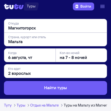
Туры
Войти
Откуда
Страна, курорт или отель
Когда
Кол-во ночей
Кто едет
Найти туры
Туту
Туры
Отдых на Мальте
Туры на Мальту из Магнито