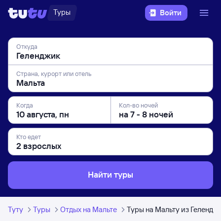
Туры
Войти
Откуда
Страна, курорт или отель
Когда
Кол-во ночей
Кто едет
Найти туры
Туту
Туры
Отдых на Мальте
Туры на Мальту из Гелендж