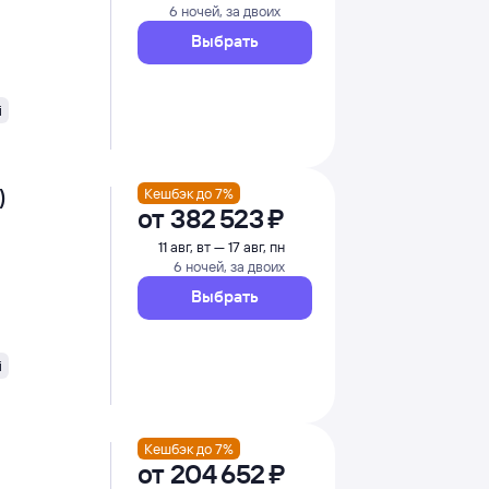
6 ночей, за двоих
Выбрать
i
)
Кешбэк до 7%
от
382 ⁠523 ⁠₽
11 авг, вт — 17 авг, пн
6 ночей, за двоих
Выбрать
i
Кешбэк до 7%
от
204 ⁠652 ⁠₽