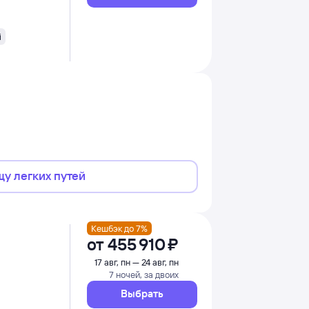
i
щу легких путей
Кешбэк до 7%
от
455 ⁠910 ⁠₽
17 авг, пн — 24 авг, пн
7 ночей, за двоих
Выбрать