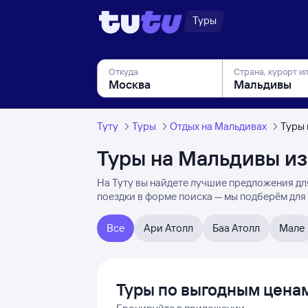
Туры
Откуда
Страна, курорт и
Туту
Туры
Отдых на Мальдивах
Туры 
Туры на Мальдивы и
На Туту вы найдете лучшие предложения для
поездки в форме поиска — мы подберём для 
Все
Ари Атолл
Баа Атолл
Мале
Туры по выгодным цена