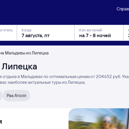
Справ
ли отель
Когда
Кол-во ночей
на Мальдивы из Липецка
з Липецка
 отдыха в Мальдивах по оптимальным ценам от 204 ⁠652 руб. Ук
вас наиболее актуальные туры из Липецка.
Раа Атолл
м