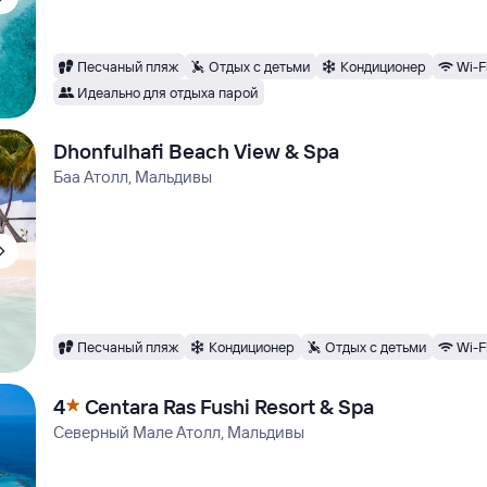
Песчаный пляж
Отдых с детьми
Кондиционер
Wi-F
Идеально для отдыха парой
Dhonfulhafi Beach View & Spa
Баа Атолл, Мальдивы
Песчаный пляж
Кондиционер
Отдых с детьми
Wi-F
4
Centara Ras Fushi Resort & Spa
Северный Мале Атолл, Мальдивы