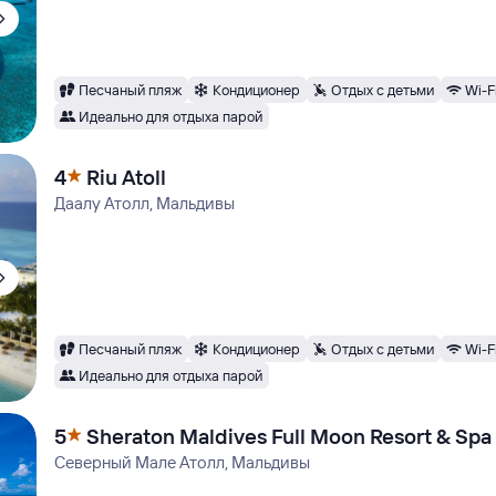
Песчаный пляж
Кондиционер
Отдых с детьми
Wi-F
Идеально для отдыха парой
4
Riu Atoll
Даалу Атолл, Мальдивы
Песчаный пляж
Кондиционер
Отдых с детьми
Wi-F
Идеально для отдыха парой
5
Sheraton Maldives Full Moon Resort & Spa
Северный Мале Атолл, Мальдивы