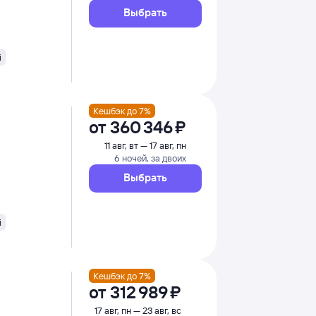
Выбрать
i
Кешбэк до 7%
от
360 ⁠346 ⁠₽
11 авг, вт — 17 авг, пн
6 ночей, за двоих
Выбрать
i
Кешбэк до 7%
от
312 ⁠989 ⁠₽
17 авг, пн — 23 авг, вс