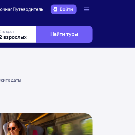
очная
Путеводитель
Войти
Кто едет
Найти туры
ажите даты