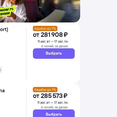
ort)
Кешбэк до 7%
от
281 ⁠908 ⁠₽
11 авг, вт — 17 авг, пн
6 ночей, за двоих
Выбрать
i
ma
Кешбэк до 7%
от
285 ⁠573 ⁠₽
11 авг, вт — 17 авг, пн
6 ночей, за двоих
Выбрать