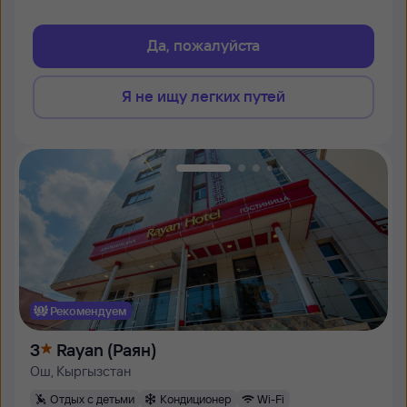
Да, пожалуйста
Я не ищу легких путей
Рекомендуем
3
Rayan (Раян)
Ош, Кыргызстан
Отдых с детьми
Кондиционер
Wi-Fi