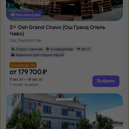
Рекомендуем
3
Osh Grand Chavo (Ош Гранд Отель
Чаво)
Ош, Кыргызстан
Отдых с детьми
Кондиционер
Wi-Fi
Идеально для отдыха парой
Кешбэк до 7%
от
179 ⁠700 ⁠₽
11 авг, вт — 18 авг, вт
Выбрать
7 ночей, за двоих