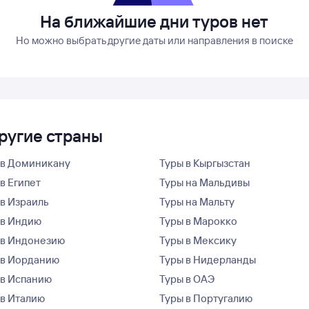
На ближайшие дни туров нет
Но можно выбрать другие даты или направления в поиске
другие страны
 в Доминикану
Туры в Кыргызстан
в Египет
Туры на Мальдивы
 в Израиль
Туры на Мальту
 в Индию
Туры в Марокко
 в Индонезию
Туры в Мексику
 в Иорданию
Туры в Нидерланды
 в Испанию
Туры в ОАЭ
 в Италию
Туры в Португалию