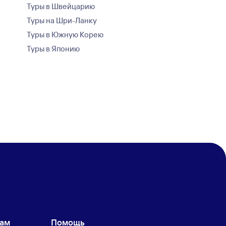
Туры в Швейцарию
Туры на Шри-Ланку
Туры в Южную Корею
Туры в Японию
кам
Помощь