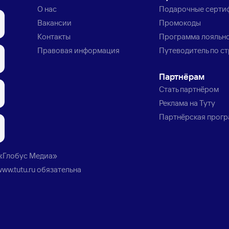
О нас
Подарочные серти
Вакансии
Промокоды
Контакты
Программа лояльн
Правовая информация
Путеводитель по с
Партнёрам
Стать партнёром
Реклама на Туту
Партнёрская прог
«Глобус Медиа»
www.tutu.ru
обязательна