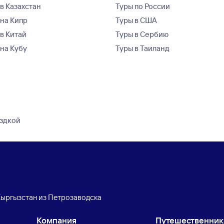
в Казахстан
Туры по России
 на Кипр
Туры в США
 в Китай
Туры в Сербию
 на Кубу
Туры в Таиланд
ездкой
Кыргызстан из Петрозаводска
Компания
Путешественни