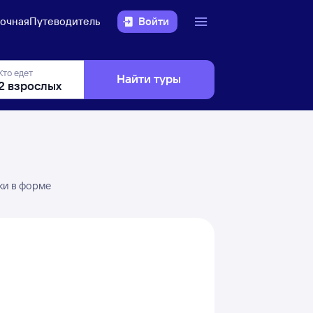
очная
Путеводитель
Войти
Кто едет
Найти туры
ки в форме