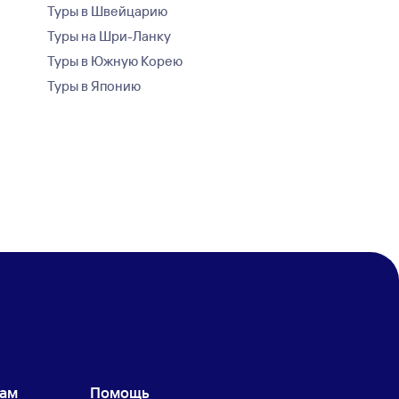
Туры в Швейцарию
Туры на Шри-Ланку
Туры в Южную Корею
Туры в Японию
кам
Помощь