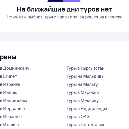
На ближайшие дни туров нет
Но можно выбрать другие даты или направления в поиске
траны
 в Доминикану
Туры в Кыргызстан
в Египет
Туры на Мальдивы
 в Израиль
Туры на Мальту
 в Индию
Туры в Марокко
 в Индонезию
Туры в Мексику
 в Иорданию
Туры в Нидерланды
 в Испанию
Туры в ОАЭ
 в Италию
Туры в Португалию