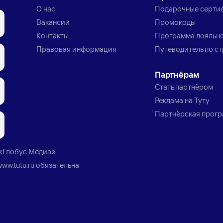
О нас
Подарочные серти
Вакансии
Промокоды
Контакты
Программа лояльн
Правовая информация
Путеводитель по с
Партнёрам
Стать партнёром
Реклама на Туту
Партнёрская прог
«Глобус Медиа»
www.tutu.ru
обязательна