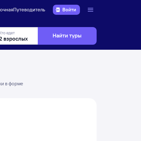
очная
Путеводитель
Войти
Кто едет
Найти туры
ки в форме