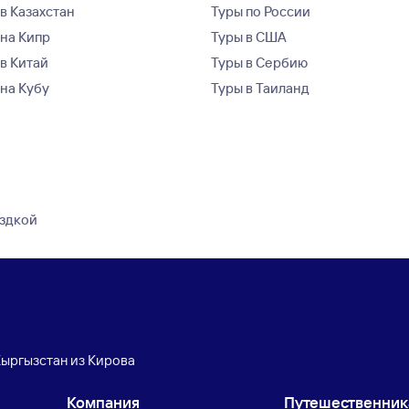
в Казахстан
Туры по России
 на Кипр
Туры в США
 в Китай
Туры в Сербию
 на Кубу
Туры в Таиланд
ездкой
Кыргызстан из Кирова
Компания
Путешественни