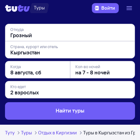
Туры
Войти
Откуда
Страна, курорт или отель
Когда
Кол-во ночей
Кто едет
Найти туры
Туту
Туры
Отдых в Киргизии
Туры в Кыргызстан из Гро