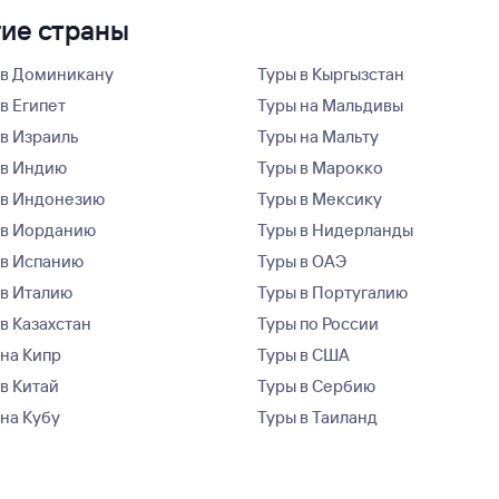
гие страны
 в Доминикану
Туры в Кыргызстан
в Египет
Туры на Мальдивы
 в Израиль
Туры на Мальту
 в Индию
Туры в Марокко
 в Индонезию
Туры в Мексику
 в Иорданию
Туры в Нидерланды
 в Испанию
Туры в ОАЭ
 в Италию
Туры в Португалию
в Казахстан
Туры по России
 на Кипр
Туры в США
 в Китай
Туры в Сербию
 на Кубу
Туры в Таиланд