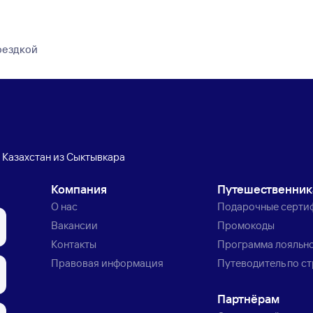
поездкой
 Казахстан из Сыктывкара
Компания
Путешественни
О нас
Подарочные серти
Вакансии
Промокоды
Контакты
Программа лояльн
Правовая информация
Путеводитель по с
Партнёрам