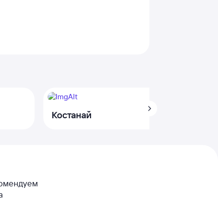
Костанай
екомендуем
а