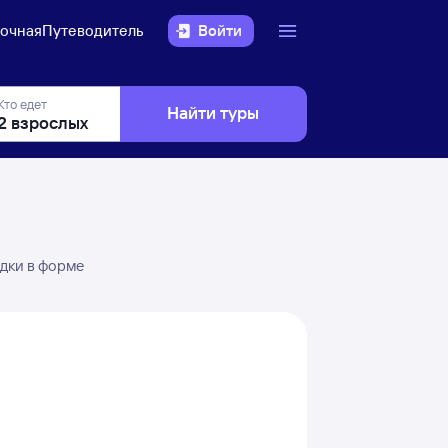
очная
Путеводитель
Войти
Кто едет
Найти туры
здки в форме