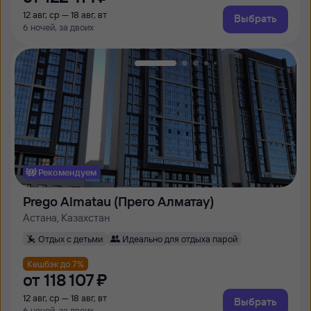
12 авг, ср — 18 авг, вт
Выбрать
6 ночей, за двоих
Рекомендуем
Prego Almatau (Прего Алматау)
Астана, Казахстан
Отдых с детьми
Идеально для отдыха парой
Кешбэк до 7%
от
118 ⁠107 ⁠₽
12 авг, ср — 18 авг, вт
Выбрать
6 ночей, за двоих