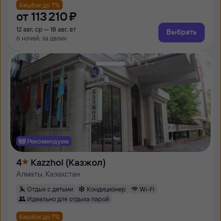
Кешбэк до 7%
от
113 ⁠210 ⁠₽
12 авг, ср — 18 авг, вт
Выбрать
6 ночей, за двоих
Рекомендуем
4
Kazzhol (Казжол)
Алматы, Казахстан
Отдых с детьми
Кондиционер
Wi-Fi
Идеально для отдыха парой
Кешбэк до 7%