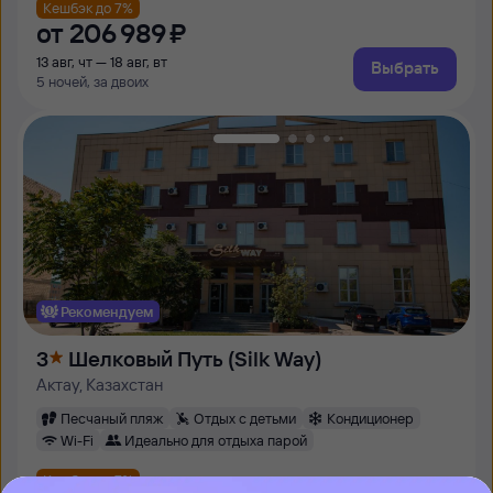
Кешбэк до 7%
от
206 ⁠989 ⁠₽
13 авг, чт — 18 авг, вт
Выбрать
5 ночей, за двоих
Рекомендуем
3
Шелковый Путь (Silk Way)
Актау, Казахстан
Песчаный пляж
Отдых с детьми
Кондиционер
Wi-Fi
Идеально для отдыха парой
Кешбэк до 7%