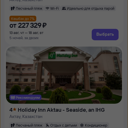
Песчаный пляж
Wi-Fi
Идеально для отдыха парой
Кешбэк до 7%
от
227 ⁠329 ⁠₽
13 авг, чт — 18 авг, вт
Выбрать
5 ночей, за двоих
Рекомендуем
4
Holiday Inn Aktau - Seaside, an IHG
Актау, Казахстан
Песчаный пляж
Отдых с детьми
Кондиционер