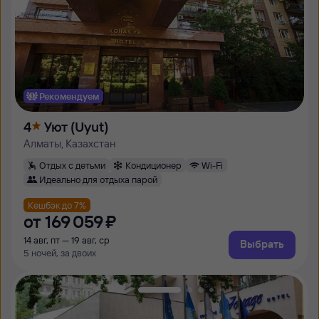
Рекомендуем
4
Уют (Uyut)
Алматы, Казахстан
Отдых с детьми
Кондиционер
Wi-Fi
Идеально для отдыха парой
Кешбэк до 7%
от
169 ⁠059 ⁠₽
14 авг, пт — 19 авг, ср
Выбрать
5 ночей, за двоих