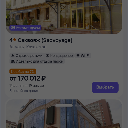
Рекомендуем
4
Саквояж (Sacvoyage)
Алматы, Казахстан
Отдых с детьми
Кондиционер
Wi-Fi
Идеально для отдыха парой
Кешбэк до 7%
от
170 ⁠012 ⁠₽
14 авг, пт — 19 авг, ср
Выбрать
5 ночей, за двоих