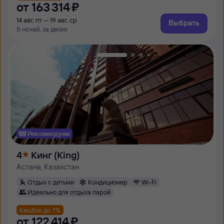
от
163 ⁠314 ⁠₽
14 авг, пт — 19 авг, ср
Выбрать
5 ночей, за двоих
Рекомендуем
4
Кинг (King)
Астана, Казахстан
Отдых с детьми
Кондиционер
Wi-Fi
Идеально для отдыха парой
Кешбэк до 7%
от
122 ⁠414 ⁠₽