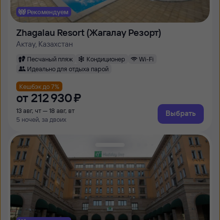
Рекомендуем
Zhagalau Resort (Жагалау Резорт)
Актау, Казахстан
Песчаный пляж
Кондиционер
Wi-Fi
Идеально для отдыха парой
Кешбэк до 7%
от
212 ⁠930 ⁠₽
13 авг, чт — 18 авг, вт
Выбрать
5 ночей, за двоих