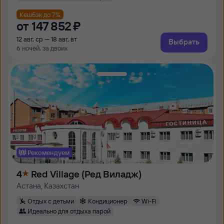
Кешбэк до 7%
от
147 ⁠852 ⁠₽
12 авг, ср — 18 авг, вт
Выбрать
6 ночей, за двоих
Рекомендуем
4
Red Village (Ред Виладж)
Астана, Казахстан
Отдых с детьми
Кондиционер
Wi-Fi
Идеально для отдыха парой