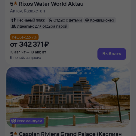
5
Rixos Water World Aktau
Актау, Казахстан
Песчаный пляж
Отдых с детьми
Кондиционер
Идеально для отдыха парой
Кешбэк до 7%
от
342 ⁠371 ⁠₽
13 авг, чт — 18 авг, вт
Выбрать
5 ночей, за двоих
Рекомендуем
5
Caspian Riviera Grand Palace (Каспиан