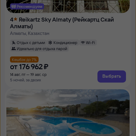
Рекомендуем
4
Reikartz Sky Almaty (Рейкартц Скай
Алматы)
Алматы, Казахстан
Отдых с детьми
Кондиционер
Wi-Fi
Идеально для отдыха парой
Кешбэк до 7%
от
176 ⁠962 ⁠₽
14 авг, пт — 19 авг, ср
Выбрать
5 ночей, за двоих