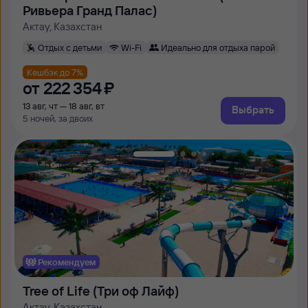
Ривьера Гранд Палас)
Актау, Казахстан
Отдых с детьми
Wi-Fi
Идеально для отдыха парой
Кешбэк до 7%
от
222 ⁠354 ⁠₽
13 авг, чт — 18 авг, вт
Выбрать
5 ночей, за двоих
Рекомендуем
Tree of Life (Три оф Лайф)
Актау, Казахстан