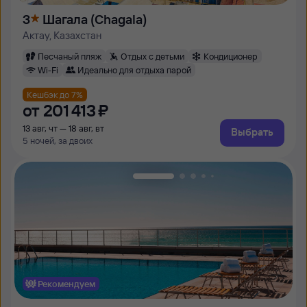
3
Шагала (Chagala)
Актау, Казахстан
Песчаный пляж
Отдых с детьми
Кондиционер
Wi-Fi
Идеально для отдыха парой
Кешбэк до 7%
от
201 ⁠413 ⁠₽
13 авг, чт — 18 авг, вт
Выбрать
5 ночей, за двоих
Рекомендуем