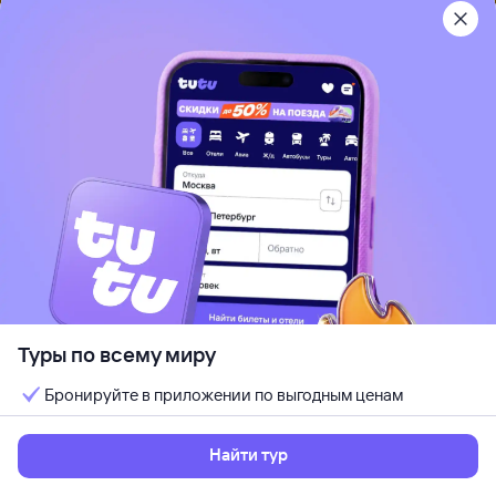
от
198 ⁠913 ⁠₽
13 авг, чт — 18 авг, вт
Выбрать
5 ночей, за двоих
Показать все предложения
Туры из Сургута на другие курорты
Казахстана
Туры по всему миру
Бронируйте в приложении по выгодным ценам
Найти тур