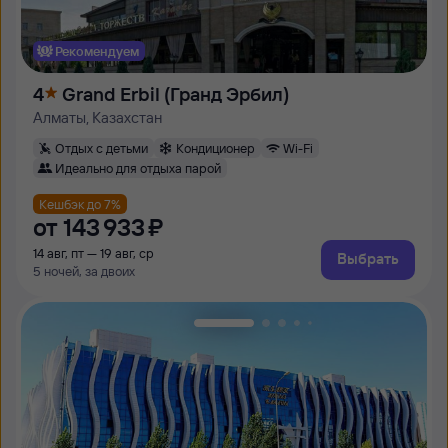
Рекомендуем
4
Grand Erbil (Гранд Эрбил)
Алматы, Казахстан
Отдых с детьми
Кондиционер
Wi-Fi
Идеально для отдыха парой
Кешбэк до 7%
от
143 ⁠933 ⁠₽
14 авг, пт — 19 авг, ср
Выбрать
5 ночей, за двоих