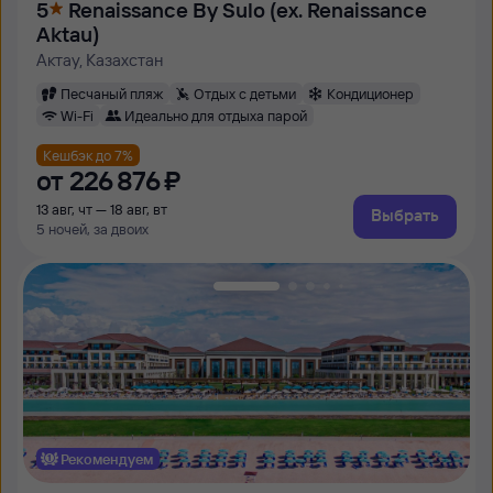
5
Renaissance By Sulo (ex. Renaissance
Aktau)
Актау, Казахстан
Песчаный пляж
Отдых с детьми
Кондиционер
Wi-Fi
Идеально для отдыха парой
Кешбэк до 7%
от
226 ⁠876 ⁠₽
13 авг, чт — 18 авг, вт
Выбрать
5 ночей, за двоих
Рекомендуем