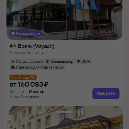
Рекомендуем
4
Вояж (Voyazh)
Алматы, Казахстан
Отдых с детьми
Кондиционер
Wi-Fi
Идеально для отдыха парой
Кешбэк до 7%
от
160 ⁠083 ⁠₽
14 авг, пт — 19 авг, ср
Выбрать
5 ночей, за двоих