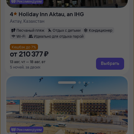
Рекомендуем
4
Holiday Inn Aktau, an IHG
Актау, Казахстан
Песчаный пляж
Отдых с детьми
Кондиционер
Wi-Fi
Идеально для отдыха парой
Кешбэк до 7%
от
210 ⁠377 ⁠₽
13 авг, чт — 18 авг, вт
Выбрать
5 ночей, за двоих
Рекомендуем