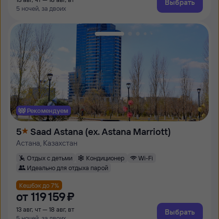
Выбрать
5 ночей, за двоих
Рекомендуем
5
Saad Astana (ex. Astana Marriott)
Астана, Казахстан
Отдых с детьми
Кондиционер
Wi-Fi
Идеально для отдыха парой
Кешбэк до 7%
от
119 ⁠159 ⁠₽
13 авг, чт — 18 авг, вт
Выбрать
5 ночей, за двоих