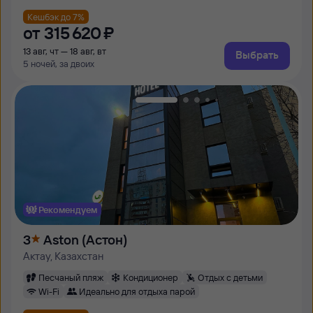
Кешбэк до 7%
от
315 ⁠620 ⁠₽
13 авг, чт — 18 авг, вт
Выбрать
5 ночей, за двоих
Рекомендуем
3
Aston (Астон)
Актау, Казахстан
Песчаный пляж
Кондиционер
Отдых с детьми
Wi-Fi
Идеально для отдыха парой