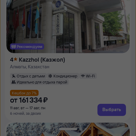
Рекомендуем
4
Kazzhol (Казжол)
Алматы, Казахстан
Отдых с детьми
Кондиционер
Wi-Fi
Идеально для отдыха парой
Кешбэк до 7%
от
161 ⁠334 ⁠₽
11 авг, вт — 17 авг, пн
Выбрать
6 ночей, за двоих