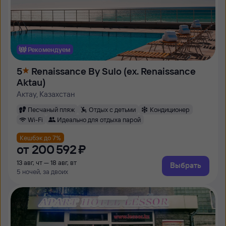
Рекомендуем
5
Renaissance By Sulo (ex. Renaissance
Aktau)
Актау, Казахстан
Песчаный пляж
Отдых с детьми
Кондиционер
Wi-Fi
Идеально для отдыха парой
Кешбэк до 7%
от
200 ⁠592 ⁠₽
13 авг, чт — 18 авг, вт
Выбрать
5 ночей, за двоих