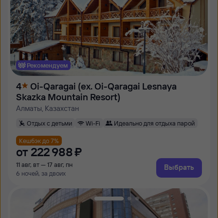
Рекомендуем
4
Oi-Qaragai (ex. Oi-Qaragai Lesnaya
Skazka Mountain Resort)
Алматы, Казахстан
Отдых с детьми
Wi-Fi
Идеально для отдыха парой
Кешбэк до 7%
от
222 ⁠988 ⁠₽
11 авг, вт — 17 авг, пн
Выбрать
6 ночей, за двоих