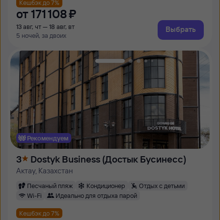
Кешбэк до 7%
от
171 ⁠108 ⁠₽
13 авг, чт — 18 авг, вт
Выбрать
5 ночей, за двоих
Рекомендуем
3
Dostyk Business (Достык Бусинесс)
Актау, Казахстан
Песчаный пляж
Кондиционер
Отдых с детьми
Wi-Fi
Идеально для отдыха парой
Кешбэк до 7%