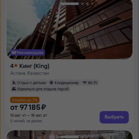
Рекомендуем
4
Кинг (King)
Астана, Казахстан
Отдых с детьми
Кондиционер
Wi-Fi
Идеально для отдыха парой
Кешбэк до 7%
от
97 ⁠185 ⁠₽
13 авг, чт — 18 авг, вт
Выбрать
5 ночей, за двоих