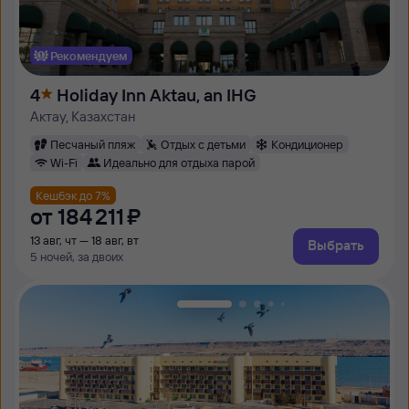
Рекомендуем
4
Holiday Inn Aktau, an IHG
Актау, Казахстан
Песчаный пляж
Отдых с детьми
Кондиционер
Wi-Fi
Идеально для отдыха парой
Кешбэк до 7%
от
184 ⁠211 ⁠₽
13 авг, чт — 18 авг, вт
Выбрать
5 ночей, за двоих