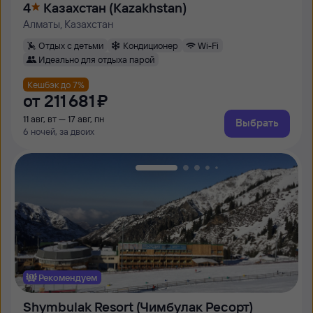
4
Казахстан (Kazakhstan)
Алматы, Казахстан
Отдых с детьми
Кондиционер
Wi-Fi
Идеально для отдыха парой
Кешбэк до 7%
от
211 ⁠681 ⁠₽
11 авг, вт — 17 авг, пн
Выбрать
6 ночей, за двоих
Рекомендуем
Shymbulak Resort (Чимбулак Ресорт)