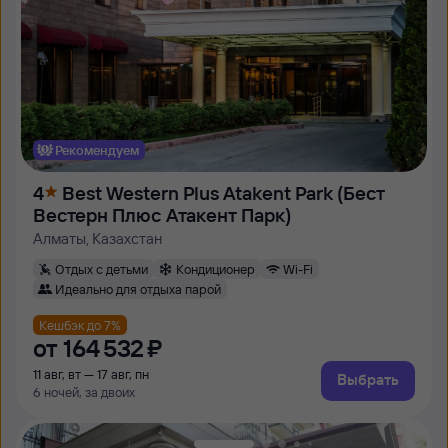
Рекомендуем
4
Best Western Plus Atakent Park (Бест
Вестерн Плюс Атакент Парк)
Алматы, Казахстан
Отдых с детьми
Кондиционер
Wi-Fi
Идеально для отдыха парой
Кешбэк до 7%
от
164 ⁠532 ⁠₽
11 авг, вт — 17 авг, пн
Выбрать
6 ночей, за двоих