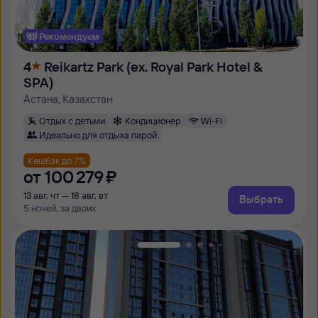
Рекомендуем
4
Reikartz Park (ex. Royal Park Hotel &
SPA)
Астана, Казахстан
Отдых с детьми
Кондиционер
Wi-Fi
Идеально для отдыха парой
Кешбэк до 7%
от
100 ⁠279 ⁠₽
13 авг, чт — 18 авг, вт
Выбрать
5 ночей, за двоих