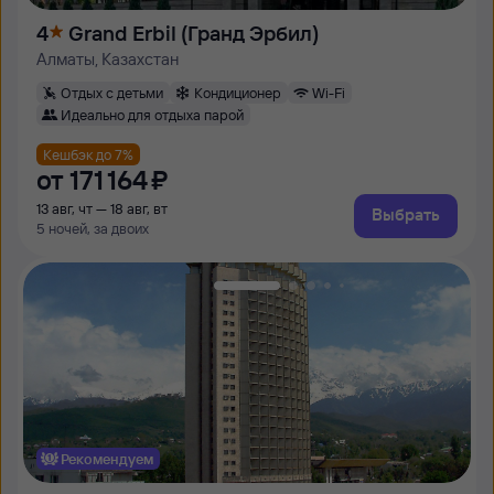
4
Grand Erbil (Гранд Эрбил)
Алматы, Казахстан
Отдых с детьми
Кондиционер
Wi-Fi
Идеально для отдыха парой
Кешбэк до 7%
от
171 ⁠164 ⁠₽
13 авг, чт — 18 авг, вт
Выбрать
5 ночей, за двоих
Рекомендуем