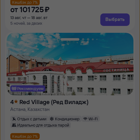
Кешбэк до 7%
от
101 ⁠725 ⁠₽
13 авг, чт — 18 авг, вт
Выбрать
5 ночей, за двоих
Рекомендуем
4
Red Village (Ред Виладж)
Астана, Казахстан
Отдых с детьми
Кондиционер
Wi-Fi
Идеально для отдыха парой
Кешбэк до 7%