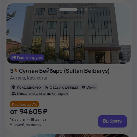
Рекомендуем
3
Султан Бейбарс (Sultan Beibarys)
Астана, Казахстан
Кондиционер
Отдых с детьми
Wi-Fi
Идеально для отдыха парой
Кешбэк до 7%
от
94 ⁠605 ⁠₽
13 авг, чт — 18 авг, вт
Выбрать
5 ночей, за двоих