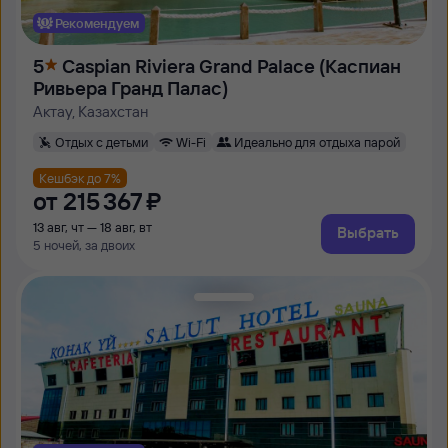
Рекомендуем
5
Caspian Riviera Grand Palace (Каспиан
Ривьера Гранд Палас)
Актау, Казахстан
Отдых с детьми
Wi-Fi
Идеально для отдыха парой
Кешбэк до 7%
от
215 ⁠367 ⁠₽
13 авг, чт — 18 авг, вт
Выбрать
5 ночей, за двоих