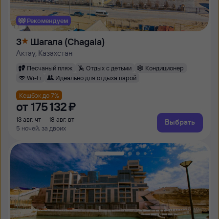
Рекомендуем
3
Шагала (Chagala)
Актау, Казахстан
Песчаный пляж
Отдых с детьми
Кондиционер
Wi-Fi
Идеально для отдыха парой
Кешбэк до 7%
от
175 ⁠132 ⁠₽
13 авг, чт — 18 авг, вт
Выбрать
5 ночей, за двоих