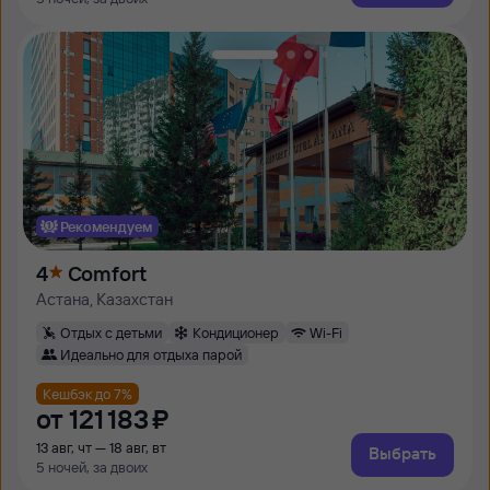
Рекомендуем
4
Comfort
Астана, Казахстан
Отдых с детьми
Кондиционер
Wi-Fi
Идеально для отдыха парой
Кешбэк до 7%
от
121 ⁠183 ⁠₽
13 авг, чт — 18 авг, вт
Выбрать
5 ночей, за двоих