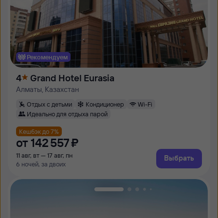
Рекомендуем
4
Grand Hotel Eurasia
Алматы, Казахстан
Отдых с детьми
Кондиционер
Wi-Fi
Идеально для отдыха парой
Кешбэк до 7%
от
142 ⁠557 ⁠₽
11 авг, вт — 17 авг, пн
Выбрать
6 ночей, за двоих