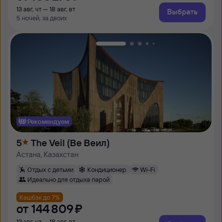
13 авг, чт — 18 авг, вт
Выбрать
5 ночей, за двоих
Рекомендуем
5
The Veil (Ве Веил)
Астана, Казахстан
Отдых с детьми
Кондиционер
Wi-Fi
Идеально для отдыха парой
Кешбэк до 7%
от
144 ⁠809 ⁠₽
13 авг, чт — 18 авг, вт