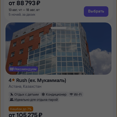
от
88 ⁠793 ⁠₽
13 авг, чт — 18 авг, вт
Выбрать
5 ночей, за двоих
Рекомендуем
4
Rush (ex. Мукаммаль)
Астана, Казахстан
Отдых с детьми
Кондиционер
Wi-Fi
Идеально для отдыха парой
Кешбэк до 7%
от
105 ⁠275 ⁠₽