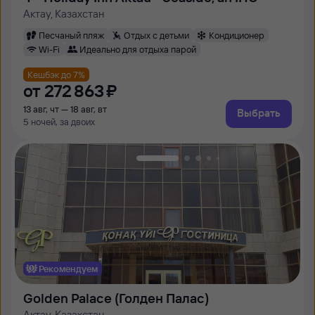
Актау, Казахстан
Песчаный пляж
Отдых с детьми
Кондиционер
Wi-Fi
Идеально для отдыха парой
Кешбэк до 7%
от
272 ⁠863 ⁠₽
13 авг, чт — 18 авг, вт
Выбрать
5 ночей, за двоих
Рекомендуем
Golden Palace (Голден Палас)
Актау, Казахстан