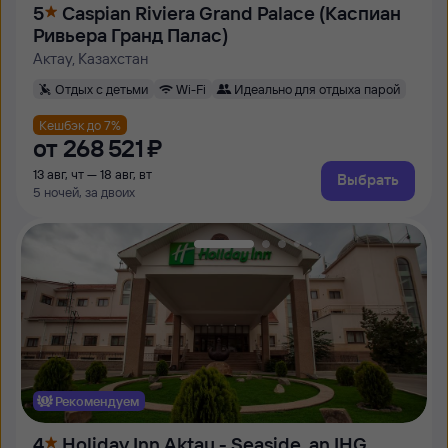
5
Caspian Riviera Grand Palace (Каспиан
Ривьера Гранд Палас)
Актау, Казахстан
Отдых с детьми
Wi-Fi
Идеально для отдыха парой
Кешбэк до 7%
от
268 ⁠521 ⁠₽
13 авг, чт — 18 авг, вт
Выбрать
5 ночей, за двоих
Рекомендуем
4
Holiday Inn Aktau - Seaside, an IHG