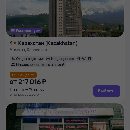
Рекомендуем
4
Казахстан (Kazakhstan)
Алматы, Казахстан
Отдых с детьми
Кондиционер
Wi-Fi
Идеально для отдыха парой
Кешбэк до 7%
от
217 ⁠016 ⁠₽
14 авг, пт — 19 авг, ср
Выбрать
5 ночей, за двоих