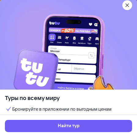
Туту
Туры
Отдых в Казахстане
Туры в Казахстан из Ми
Путешественникам
Партнёрам
Помощь
Мы в социальных сетях
Туры по всему миру
Бронируйте в приложении по выгодным ценам
Найти тур
Приложение Туту