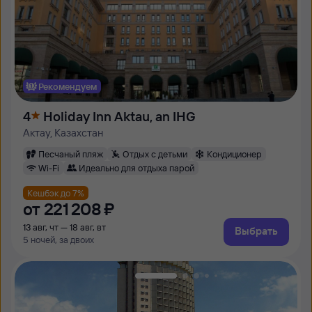
Рекомендуем
4
Holiday Inn Aktau, an IHG
Актау, Казахстан
Песчаный пляж
Отдых с детьми
Кондиционер
Wi-Fi
Идеально для отдыха парой
Кешбэк до 7%
от
221 ⁠208 ⁠₽
13 авг, чт — 18 авг, вт
Выбрать
5 ночей, за двоих