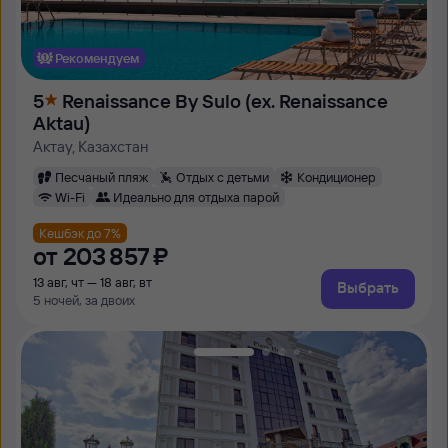
Рекомендуем
5
Renaissance By Sulo (ex. Renaissance
Aktau)
Актау, Казахстан
Песчаный пляж
Отдых с детьми
Кондиционер
Wi-Fi
Идеально для отдыха парой
Кешбэк до 7%
от
203 ⁠857 ⁠₽
13 авг, чт — 18 авг, вт
Выбрать
5 ночей, за двоих