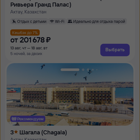
Ривьера Гранд Палас)
Актау, Казахстан
Отдых с детьми
Wi-Fi
Идеально для отдыха парой
Кешбэк до 7%
от
201 ⁠678 ⁠₽
13 авг, чт — 18 авг, вт
Выбрать
5 ночей, за двоих
Рекомендуем
3
Шагала (Chagala)
Актау, Казахстан