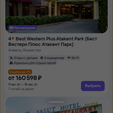
Рекомендуем
4
Best Western Plus Atakent Park (Бест
Вестерн Плюс Атакент Парк)
Алматы, Казахстан
Отдых с детьми
Кондиционер
Wi-Fi
Идеально для отдыха парой
Кешбэк до 7%
от
160 ⁠598 ⁠₽
11 авг, вт — 18 авг, вт
Выбрать
7 ночей, за двоих