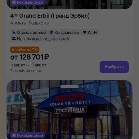
Рекомендуем
4
Grand Erbil (Гранд Эрбил)
Алматы, Казахстан
Отдых с детьми
Кондиционер
Wi-Fi
Идеально для отдыха парой
Кешбэк до 7%
от
128 ⁠701 ⁠₽
11 авг, вт — 18 авг, вт
Выбрать
7 ночей, за двоих
Рекомендуем