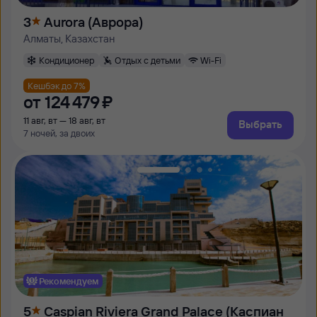
3
Aurora (Аврора)
Алматы, Казахстан
Кондиционер
Отдых с детьми
Wi-Fi
Кешбэк до 7%
от
124 ⁠479 ⁠₽
11 авг, вт — 18 авг, вт
Выбрать
7 ночей, за двоих
Рекомендуем
5
Caspian Riviera Grand Palace (Каспиан