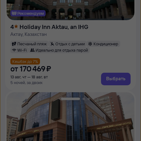
Рекомендуем
4
Holiday Inn Aktau, an IHG
Актау, Казахстан
Песчаный пляж
Отдых с детьми
Кондиционер
Wi-Fi
Идеально для отдыха парой
Кешбэк до 7%
от
170 ⁠469 ⁠₽
13 авг, чт — 18 авг, вт
Выбрать
5 ночей, за двоих