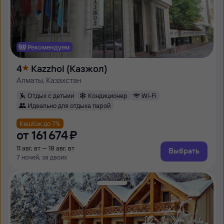
Рекомендуем
4
Kazzhol (Казжол)
Алматы, Казахстан
Отдых с детьми
Кондиционер
Wi-Fi
Идеально для отдыха парой
Кешбэк до 7%
от
161 ⁠674 ⁠₽
11 авг, вт — 18 авг, вт
Выбрать
7 ночей, за двоих