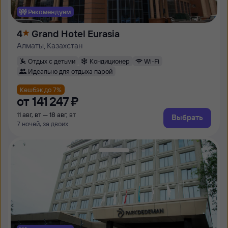
Рекомендуем
4
Grand Hotel Eurasia
Алматы, Казахстан
Отдых с детьми
Кондиционер
Wi-Fi
Идеально для отдыха парой
Кешбэк до 7%
от
141 ⁠247 ⁠₽
11 авг, вт — 18 авг, вт
Выбрать
7 ночей, за двоих