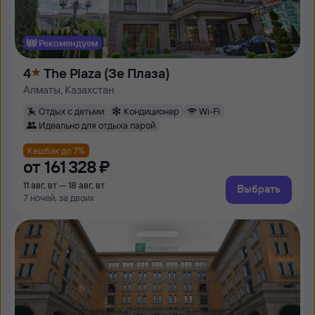
Рекомендуем
4
The Plaza (Зе Плаза)
Алматы, Казахстан
Отдых с детьми
Кондиционер
Wi-Fi
Идеально для отдыха парой
Кешбэк до 7%
от
161 ⁠328 ⁠₽
11 авг, вт — 18 авг, вт
Выбрать
7 ночей, за двоих