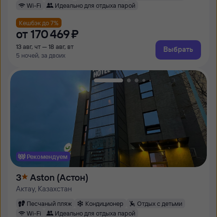
Wi-Fi
Идеально для отдыха парой
Кешбэк до 7%
от
170 ⁠469 ⁠₽
13 авг, чт — 18 авг, вт
Выбрать
5 ночей, за двоих
Рекомендуем
3
Aston (Астон)
Актау, Казахстан
Песчаный пляж
Кондиционер
Отдых с детьми
Wi-Fi
Идеально для отдыха парой