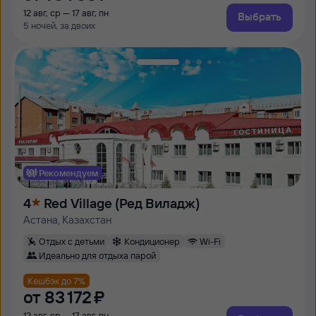
12 авг, ср — 17 авг, пн
Выбрать
5 ночей, за двоих
Рекомендуем
4
Red Village (Ред Виладж)
Астана, Казахстан
Отдых с детьми
Кондиционер
Wi-Fi
Идеально для отдыха парой
Кешбэк до 7%
от
83 ⁠172 ⁠₽
12 авг, ср — 17 авг, пн