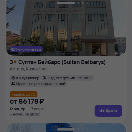
Рекомендуем
3
Султан Бейбарс (Sultan Beibarys)
Астана, Казахстан
Кондиционер
Отдых с детьми
Wi-Fi
Идеально для отдыха парой
Кешбэк до 7%
от
86 ⁠178 ⁠₽
12 авг, ср — 17 авг, пн
Выбрать
5 ночей, за двоих