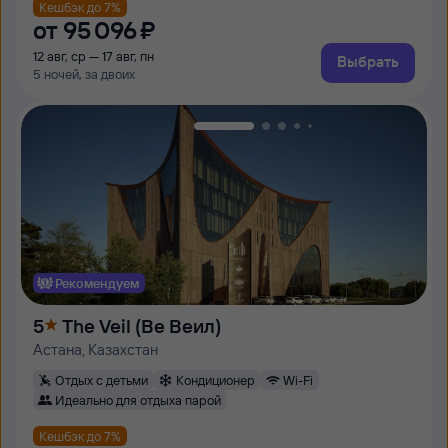
Кешбэк до 7%
от
95 ⁠096 ⁠₽
12 авг, ср — 17 авг, пн
Выбрать
5 ночей, за двоих
Рекомендуем
5
The Veil (Ве Веил)
Астана, Казахстан
Отдых с детьми
Кондиционер
Wi-Fi
Идеально для отдыха парой
Кешбэк до 7%