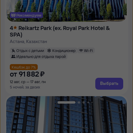
Рекомендуем
4
Reikartz Park (ex. Royal Park Hotel &
SPA)
Астана, Казахстан
Отдых с детьми
Кондиционер
Wi-Fi
Идеально для отдыха парой
Кешбэк до 7%
от
91 ⁠882 ⁠₽
12 авг, ср — 17 авг, пн
Выбрать
5 ночей, за двоих