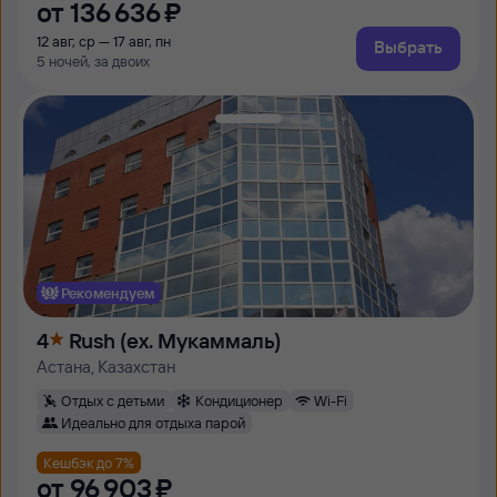
от
136 ⁠636 ⁠₽
12 авг, ср — 17 авг, пн
Выбрать
5 ночей, за двоих
Рекомендуем
4
Rush (ex. Мукаммаль)
Астана, Казахстан
Отдых с детьми
Кондиционер
Wi-Fi
Идеально для отдыха парой
Кешбэк до 7%
от
96 ⁠903 ⁠₽