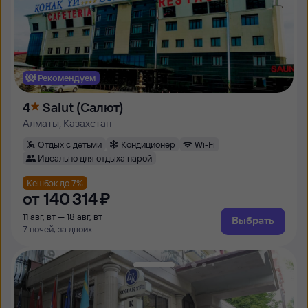
Рекомендуем
4
Salut (Салют)
Алматы, Казахстан
Отдых с детьми
Кондиционер
Wi-Fi
Идеально для отдыха парой
Кешбэк до 7%
от
140 ⁠314 ⁠₽
11 авг, вт — 18 авг, вт
Выбрать
7 ночей, за двоих