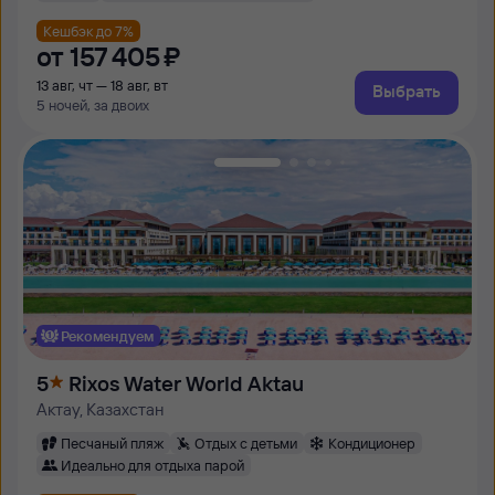
Кешбэк до 7%
от
157 ⁠405 ⁠₽
13 авг, чт — 18 авг, вт
Выбрать
5 ночей, за двоих
Рекомендуем
5
Rixos Water World Aktau
Актау, Казахстан
Песчаный пляж
Отдых с детьми
Кондиционер
Идеально для отдыха парой