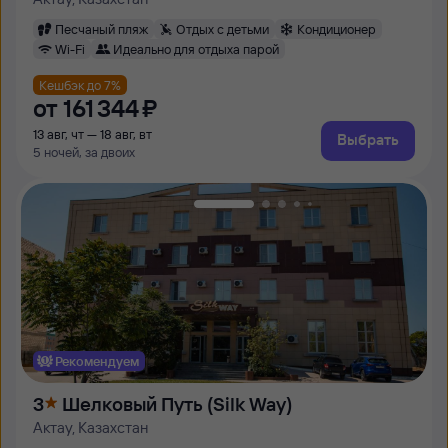
Песчаный пляж
Отдых с детьми
Кондиционер
Wi-Fi
Идеально для отдыха парой
Кешбэк до 7%
от
161 ⁠344 ⁠₽
13 авг, чт — 18 авг, вт
Выбрать
5 ночей, за двоих
Рекомендуем
3
Шелковый Путь (Silk Way)
Актау, Казахстан