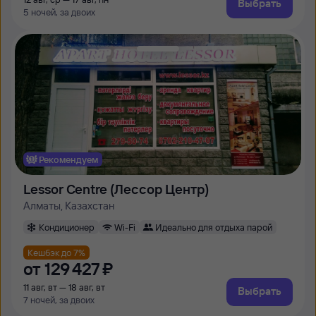
Выбрать
5 ночей, за двоих
Рекомендуем
Lessor Centre (Лессор Центр)
Алматы, Казахстан
Кондиционер
Wi-Fi
Идеально для отдыха парой
Кешбэк до 7%
от
129 ⁠427 ⁠₽
11 авг, вт — 18 авг, вт
Выбрать
7 ночей, за двоих