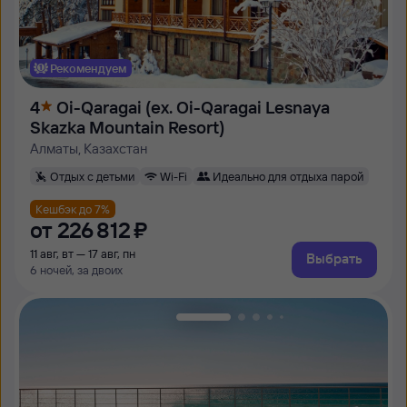
Рекомендуем
4
Oi-Qaragai (ex. Oi-Qaragai Lesnaya
Skazka Mountain Resort)
Алматы, Казахстан
Отдых с детьми
Wi-Fi
Идеально для отдыха парой
Кешбэк до 7%
от
226 ⁠812 ⁠₽
11 авг, вт — 17 авг, пн
Выбрать
6 ночей, за двоих