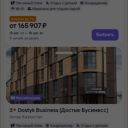
Песчаный пляж
Отдых с детьми
Кондиционер
Wi-Fi
Идеально для отдыха парой
Кешбэк до 7%
от
165 ⁠907 ⁠₽
13 авг, чт — 18 авг, вт
Выбрать
5 ночей, за двоих
Рекомендуем
3
Dostyk Business (Достык Бусинесс)
Актау, Казахстан
Песчаный пляж
Кондиционер
Отдых с детьми