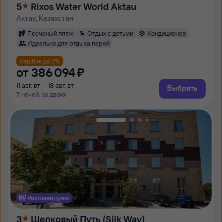
5
Rixos Water World Aktau
Актау, Казахстан
Песчаный пляж
Отдых с детьми
Кондиционер
Идеально для отдыха парой
Кешбэк до 7%
от
386 ⁠094 ⁠₽
11 авг, вт — 18 авг, вт
Выбрать
7 ночей, за двоих
Рекомендуем
3
Шелковый Путь (Silk Way)