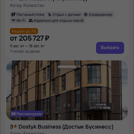
Актау, Казахстан
Песчаный пляж
Отдых с детьми
Кондиционер
Wi-Fi
Идеально для отдыха парой
Кешбэк до 7%
от
205 ⁠727 ⁠₽
11 авг, вт — 18 авг, вт
Выбрать
7 ночей, за двоих
Рекомендуем
3
Dostyk Business (Достык Бусинесс)
Актау, Казахстан