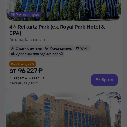
Рекомендуем
4
Reikartz Park (ex. Royal Park Hotel &
SPA)
Астана, Казахстан
Отдых с детьми
Кондиционер
Wi-Fi
Идеально для отдыха парой
Кешбэк до 7%
от
96 ⁠227 ⁠₽
13 авг, чт — 20 авг, чт
Выбрать
7 ночей, за двоих