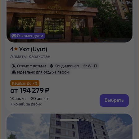
Рекомендуем
4
Уют (Uyut)
Алматы, Казахстан
Отдых с детьми
Кондиционер
Wi-Fi
Идеально для отдыха парой
Кешбэк до 7%
от
194 ⁠279 ⁠₽
13 авг, чт — 20 авг, чт
Выбрать
7 ночей, за двоих