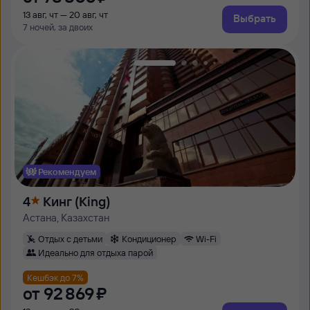
13 авг, чт — 20 авг, чт
Выбрать
7 ночей, за двоих
Рекомендуем
4
Кинг (King)
Астана, Казахстан
Отдых с детьми
Кондиционер
Wi-Fi
Идеально для отдыха парой
Кешбэк до 7%
от
92 ⁠869 ⁠₽