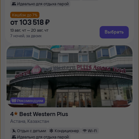
Идеально для отдыха парой
Кешбэк до 7%
от
103 ⁠518 ⁠₽
13 авг, чт — 20 авг, чт
Выбрать
7 ночей, за двоих
Рекомендуем
4
Best Western Plus
Астана, Казахстан
Отдых с детьми
Кондиционер
Wi-Fi
Идеально для отдыха парой