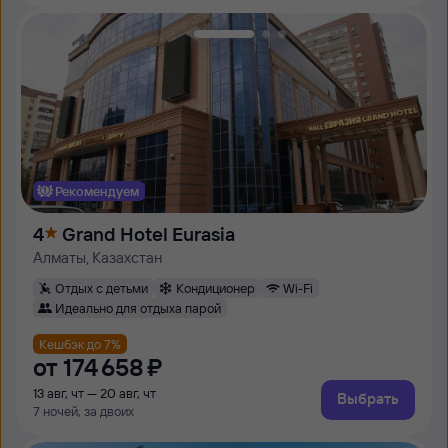
Рекомендуем
4
Grand Hotel Eurasia
Алматы, Казахстан
Отдых с детьми
Кондиционер
Wi-Fi
Идеально для отдыха парой
Кешбэк до 7%
от
174 ⁠658 ⁠₽
13 авг, чт — 20 авг, чт
Выбрать
7 ночей, за двоих