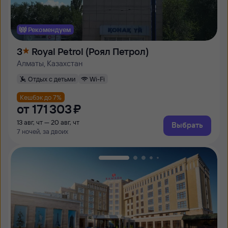
Рекомендуем
3
Royal Petrol (Роял Петрол)
Алматы, Казахстан
Отдых с детьми
Wi-Fi
Кешбэк до 7%
от
171 ⁠303 ⁠₽
13 авг, чт — 20 авг, чт
Выбрать
7 ночей, за двоих