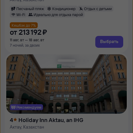
Песчаный пляж
Кондиционер
Отдых с детьми
Wi-Fi
Идеально для отдыха парой
Кешбэк до 7%
от
213 ⁠192 ⁠₽
11 авг, вт — 18 авг, вт
Выбрать
7 ночей, за двоих
Рекомендуем
4
Holiday Inn Aktau, an IHG
Актау, Казахстан