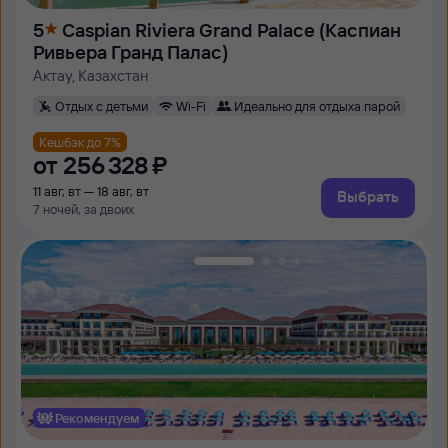
5
Caspian Riviera Grand Palace (Каспиан
Ривьера Гранд Палас)
Актау, Казахстан
Отдых с детьми
Wi-Fi
Идеально для отдыха парой
Кешбэк до 7%
от
256 ⁠328 ⁠₽
11 авг, вт — 18 авг, вт
Выбрать
7 ночей, за двоих
Рекомендуем