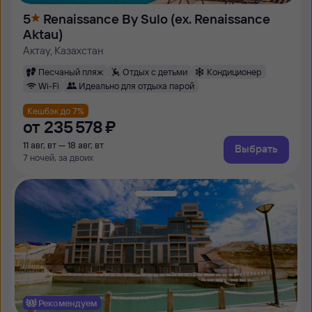
5
Renaissance By Sulo (ex. Renaissance
Aktau)
Актау, Казахстан
Песчаный пляж
Отдых с детьми
Кондиционер
Wi-Fi
Идеально для отдыха парой
Кешбэк до 7%
от
235 ⁠578 ⁠₽
11 авг, вт — 18 авг, вт
Выбрать
7 ночей, за двоих
Рекомендуем