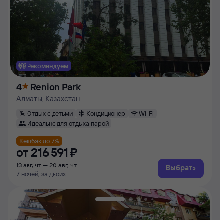
Рекомендуем
4
Renion Park
Алматы, Казахстан
Отдых с детьми
Кондиционер
Wi-Fi
Идеально для отдыха парой
Кешбэк до 7%
от
216 ⁠591 ⁠₽
13 авг, чт — 20 авг, чт
Выбрать
7 ночей, за двоих