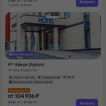
13 авг, чт — 20 авг, чт
Выбрать
7 ночей, за двоих
Рекомендуем
4
Айкун (Aykun)
Астана, Казахстан
Отдых с детьми
Кондиционер
Wi-Fi
Идеально для отдыха парой
Кешбэк до 7%
от
104 ⁠936 ⁠₽
13 авг, чт — 20 авг, чт
Выбрать