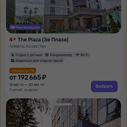
Рекомендуем
4
The Plaza (Зе Плаза)
Алматы, Казахстан
Отдых с детьми
Кондиционер
Wi-Fi
Идеально для отдыха парой
Кешбэк до 7%
от
192 ⁠665 ⁠₽
13 авг, чт — 20 авг, чт
Выбрать
7 ночей, за двоих