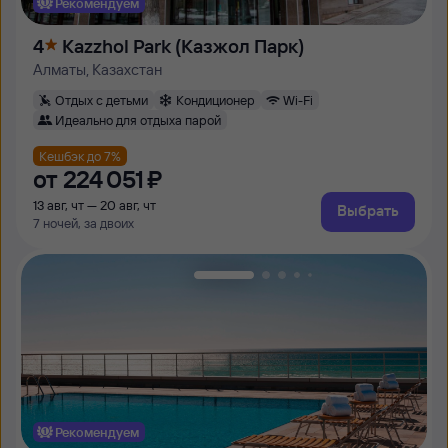
Рекомендуем
4
Kazzhol Park (Казжол Парк)
Алматы, Казахстан
Отдых с детьми
Кондиционер
Wi-Fi
Идеально для отдыха парой
Кешбэк до 7%
от
224 ⁠051 ⁠₽
13 авг, чт — 20 авг, чт
Выбрать
7 ночей, за двоих
Рекомендуем