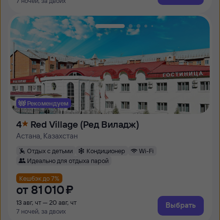
7 ночей, за двоих
Рекомендуем
4
Red Village (Ред Виладж)
Астана, Казахстан
Отдых с детьми
Кондиционер
Wi-Fi
Идеально для отдыха парой
Кешбэк до 7%
от
81 ⁠010 ⁠₽
13 авг, чт — 20 авг, чт
Выбрать
7 ночей, за двоих