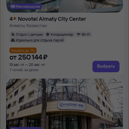
Рекомендуем
4
Novotel Almaty City Center
Алматы, Казахстан
Отдых с детьми
Кондиционер
Wi-Fi
Идеально для отдыха парой
Кешбэк до 7%
от
250 ⁠144 ⁠₽
13 авг, чт — 20 авг, чт
Выбрать
7 ночей, за двоих