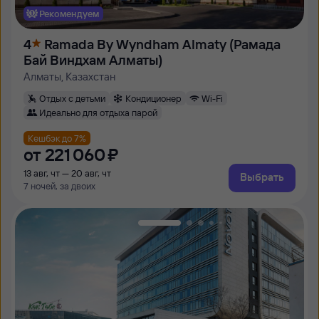
Рекомендуем
4
Ramada By Wyndham Almaty (Рамада
Бай Виндхам Алматы)
Алматы, Казахстан
Отдых с детьми
Кондиционер
Wi-Fi
Идеально для отдыха парой
Кешбэк до 7%
от
221 ⁠060 ⁠₽
13 авг, чт — 20 авг, чт
Выбрать
7 ночей, за двоих