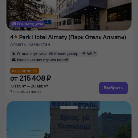
Рекомендуем
4
Park Hotel Almaty (Парк Отель Алматы)
Алматы, Казахстан
Отдых с детьми
Кондиционер
Wi-Fi
Идеально для отдыха парой
Кешбэк до 7%
от
215 ⁠408 ⁠₽
13 авг, чт — 20 авг, чт
Выбрать
7 ночей, за двоих