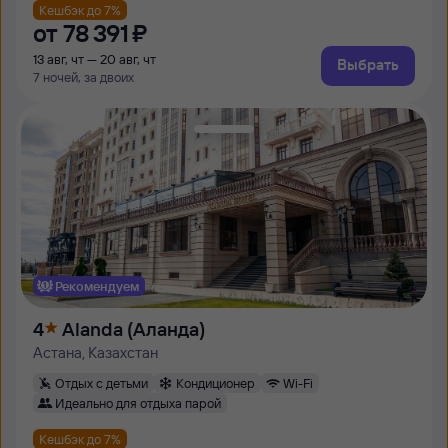
Кешбэк до 7%
от
78 ⁠391 ⁠₽
13 авг, чт — 20 авг, чт
Выбрать
7 ночей, за двоих
Рекомендуем
4
Alanda (Аланда)
Астана, Казахстан
Отдых с детьми
Кондиционер
Wi-Fi
Идеально для отдыха парой
Кешбэк до 7%