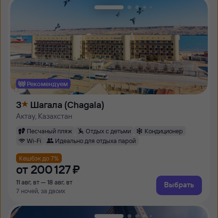
Рекомендуем
3
Шагала (Chagala)
Актау, Казахстан
Песчаный пляж
Отдых с детьми
Кондиционер
Wi-Fi
Идеально для отдыха парой
Кешбэк до 7%
от
200 ⁠127 ⁠₽
11 авг, вт — 18 авг, вт
Выбрать
7 ночей, за двоих