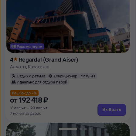
Рекомендуем
4
Regardal (Grand Aiser)
Алматы, Казахстан
Отдых с детьми
Кондиционер
Wi-Fi
Идеально для отдыха парой
Кешбэк до 7%
от
192 ⁠418 ⁠₽
13 авг, чт — 20 авг, чт
Выбрать
7 ночей, за двоих