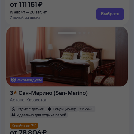
от
111 ⁠151 ⁠₽
13 авг, чт — 20 авг, чт
Выбрать
7 ночей, за двоих
Рекомендуем
3
Сан-Марино (San-Marino)
Астана, Казахстан
Отдых с детьми
Кондиционер
Wi-Fi
Идеально для отдыха парой
Кешбэк до 7%
от
78 ⁠806 ⁠₽