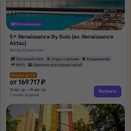
Рекомендуем
5
Renaissance By Sulo (ex. Renaissance
Aktau)
Актау, Казахстан
Песчаный пляж
Отдых с детьми
Кондиционер
Wi-Fi
Идеально для отдыха парой
Кешбэк до 7%
от
169 ⁠717 ⁠₽
12 авг, ср — 19 авг, ср
Выбрать
7 ночей, за двоих