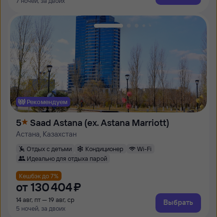
7 ночей, за двоих
Рекомендуем
5
Saad Astana (ex. Astana Marriott)
Астана, Казахстан
Отдых с детьми
Кондиционер
Wi-Fi
Идеально для отдыха парой
Кешбэк до 7%
от
130 ⁠404 ⁠₽
14 авг, пт — 19 авг, ср
Выбрать
5 ночей, за двоих