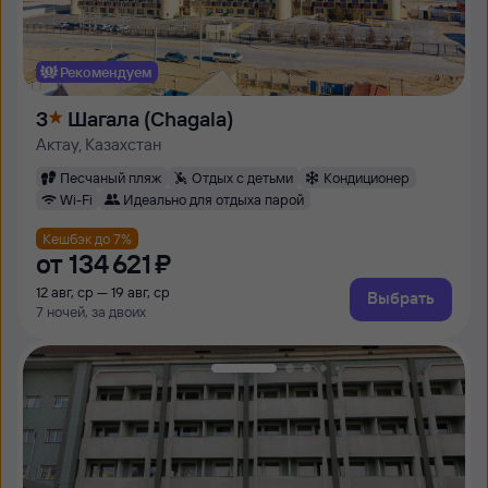
Рекомендуем
3
Шагала (Chagala)
Актау, Казахстан
Песчаный пляж
Отдых с детьми
Кондиционер
Wi-Fi
Идеально для отдыха парой
Кешбэк до 7%
от
134 ⁠621 ⁠₽
12 авг, ср — 19 авг, ср
Выбрать
7 ночей, за двоих