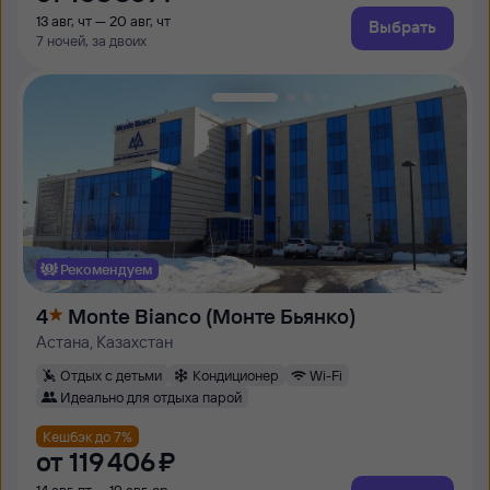
13 авг, чт — 20 авг, чт
Выбрать
7 ночей, за двоих
Рекомендуем
4
Monte Bianco (Монте Бьянко)
Астана, Казахстан
Отдых с детьми
Кондиционер
Wi-Fi
Идеально для отдыха парой
Кешбэк до 7%
от
119 ⁠406 ⁠₽