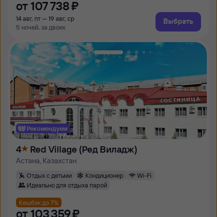
от
107 ⁠738 ⁠₽
14 авг, пт — 19 авг, ср
Выбрать
5 ночей, за двоих
Рекомендуем
4
Red Village (Ред Виладж)
Астана, Казахстан
Отдых с детьми
Кондиционер
Wi-Fi
Идеально для отдыха парой
Кешбэк до 7%
от
103 ⁠359 ⁠₽