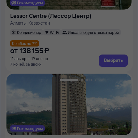
Рекомендуем
Lessor Centre (Лессор Центр)
Алматы, Казахстан
Кондиционер
Wi-Fi
Идеально для отдыха парой
Кешбэк до 7%
от
138 ⁠155 ⁠₽
12 авг, ср — 19 авг, ср
Выбрать
7 ночей, за двоих
Рекомендуем