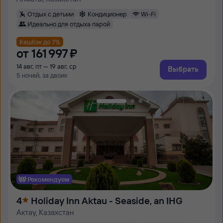
Отдых с детьми
Кондиционер
Wi-Fi
Идеально для отдыха парой
Кешбэк до 7%
от
161 ⁠997 ⁠₽
14 авг, пт — 19 авг, ср
Выбрать
5 ночей, за двоих
Рекомендуем
4
Holiday Inn Aktau - Seaside, an IHG
Актау, Казахстан