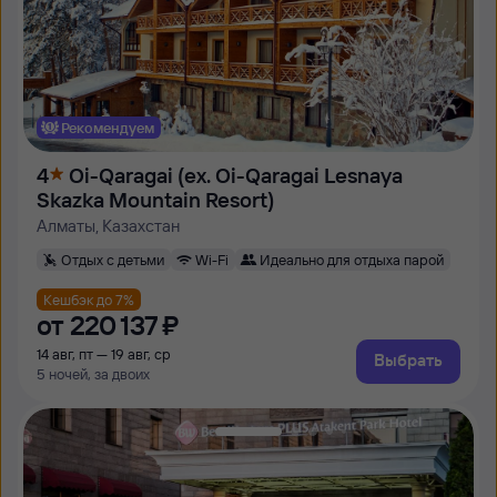
Рекомендуем
4
Oi-Qaragai (ex. Oi-Qaragai Lesnaya
Skazka Mountain Resort)
Алматы, Казахстан
Отдых с детьми
Wi-Fi
Идеально для отдыха парой
Кешбэк до 7%
от
220 ⁠137 ⁠₽
14 авг, пт — 19 авг, ср
Выбрать
5 ночей, за двоих