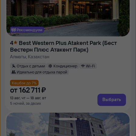
Рекомендуем
4
Best Western Plus Atakent Park (Бест
Вестерн Плюс Атакент Парк)
Алматы, Казахстан
Отдых с детьми
Кондиционер
Wi-Fi
Идеально для отдыха парой
Кешбэк до 7%
от
162 ⁠711 ⁠₽
13 авг, чт — 18 авг, вт
Выбрать
5 ночей, за двоих