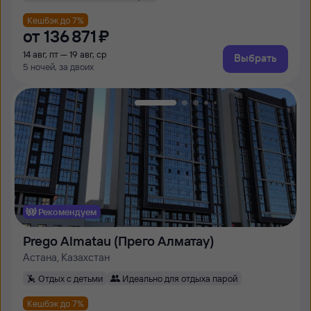
Кешбэк до 7%
от
136 ⁠871 ⁠₽
14 авг, пт — 19 авг, ср
Выбрать
5 ночей, за двоих
Рекомендуем
Prego Almatau (Прего Алматау)
Астана, Казахстан
Отдых с детьми
Идеально для отдыха парой
Кешбэк до 7%