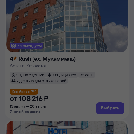
Рекомендуем
4
Rush (ex. Мукаммаль)
Астана, Казахстан
Отдых с детьми
Кондиционер
Wi-Fi
Идеально для отдыха парой
Кешбэк до 7%
от
108 ⁠216 ⁠₽
13 авг, чт — 20 авг, чт
Выбрать
7 ночей, за двоих