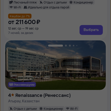
Песчаный пляж
Отдых с детьми
Кондиционер
Wi-Fi
Идеально для отдыха парой
Кешбэк до 7%
от
211 ⁠600 ⁠₽
12 авг, ср — 19 авг, ср
Выбрать
7 ночей, за двоих
Рекомендуем
4
Renaissance (Ренессанс)
Атырау, Казахстан
Отдых с детьми
Кондиционер
Wi-Fi