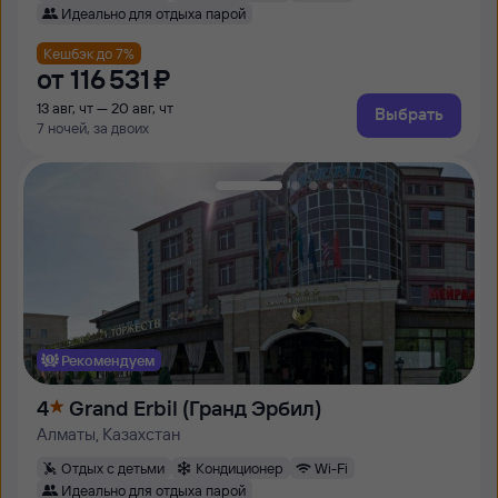
Идеально для отдыха парой
Кешбэк до 7%
от
116 ⁠531 ⁠₽
13 авг, чт — 20 авг, чт
Выбрать
7 ночей, за двоих
Рекомендуем
4
Grand Erbil (Гранд Эрбил)
Алматы, Казахстан
Отдых с детьми
Кондиционер
Wi-Fi
Идеально для отдыха парой