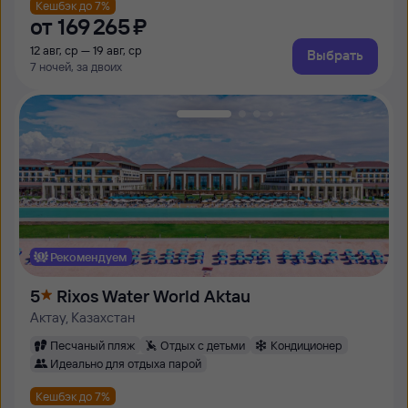
Кешбэк до 7%
от
169 ⁠265 ⁠₽
12 авг, ср — 19 авг, ср
Выбрать
7 ночей, за двоих
Рекомендуем
5
Rixos Water World Aktau
Актау, Казахстан
Песчаный пляж
Отдых с детьми
Кондиционер
Идеально для отдыха парой
Кешбэк до 7%