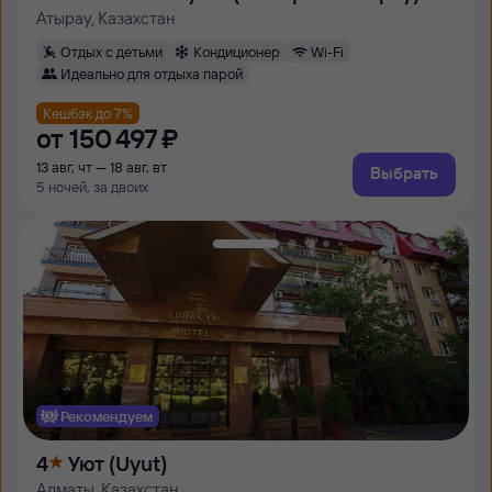
Атырау, Казахстан
Отдых с детьми
Кондиционер
Wi-Fi
Идеально для отдыха парой
Кешбэк до 7%
от
150 ⁠497 ⁠₽
13 авг, чт — 18 авг, вт
Выбрать
5 ночей, за двоих
Рекомендуем
4
Уют (Uyut)
Алматы, Казахстан