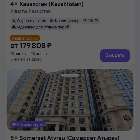
4
Казахстан (Kazakhstan)
Алматы, Казахстан
Отдых с детьми
Кондиционер
Wi-Fi
Идеально для отдыха парой
Кешбэк до 7%
от
179 ⁠808 ⁠₽
13 авг, чт — 18 авг, вт
Выбрать
5 ночей, за двоих
Рекомендуем
5
Somerset Atyrau (Сомерсет Атырау)