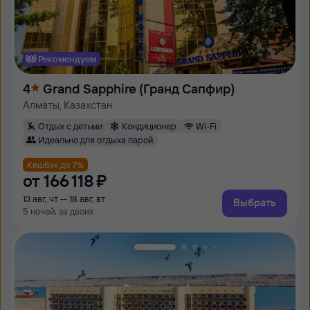
Рекомендуем
4
Grand Sapphire (Гранд Сапфир)
Алматы, Казахстан
Отдых с детьми
Кондиционер
Wi-Fi
Идеально для отдыха парой
Кешбэк до 7%
от
166 ⁠118 ⁠₽
13 авг, чт — 18 авг, вт
Выбрать
5 ночей, за двоих