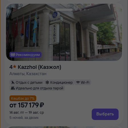
Рекомендуем
4
Kazzhol (Казжол)
Алматы, Казахстан
Отдых с детьми
Кондиционер
Wi-Fi
Идеально для отдыха парой
Кешбэк до 7%
от
157 ⁠179 ⁠₽
14 авг, пт — 19 авг, ср
Выбрать
5 ночей, за двоих