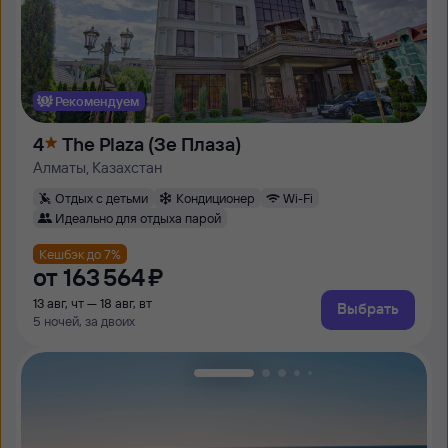
Рекомендуем
4
The Plaza (Зе Плаза)
Алматы, Казахстан
Отдых с детьми
Кондиционер
Wi-Fi
Идеально для отдыха парой
Кешбэк до 7%
от
163 ⁠564 ⁠₽
13 авг, чт — 18 авг, вт
Выбрать
5 ночей, за двоих