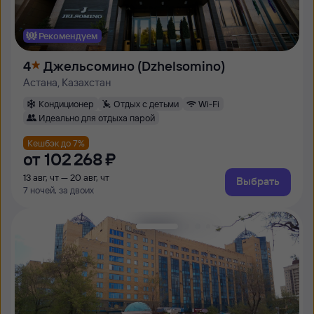
Рекомендуем
4
Джельсомино (Dzhelsomino)
Астана, Казахстан
Кондиционер
Отдых с детьми
Wi-Fi
Идеально для отдыха парой
Кешбэк до 7%
от
102 ⁠268 ⁠₽
13 авг, чт — 20 авг, чт
Выбрать
7 ночей, за двоих