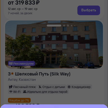
от
319 ⁠833 ⁠₽
12 авг, ср — 19 авг, ср
Выбрать
7 ночей, за двоих
Рекомендуем
3
Шелковый Путь (Silk Way)
Актау, Казахстан
Песчаный пляж
Отдых с детьми
Кондиционер
Wi-Fi
Идеально для отдыха парой
Кешбэк до 7%
от
130 ⁠598 ⁠₽