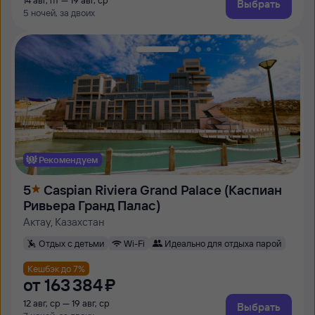
14 авг, пт — 19 авг, ср
Выбрать
5 ночей, за двоих
Рекомендуем
5
Caspian Riviera Grand Palace (Каспиан
Ривьера Гранд Палас)
Актау, Казахстан
Отдых с детьми
Wi-Fi
Идеально для отдыха парой
Кешбэк до 7%
от
163 ⁠384 ⁠₽
12 авг, ср — 19 авг, ср
Выбрать