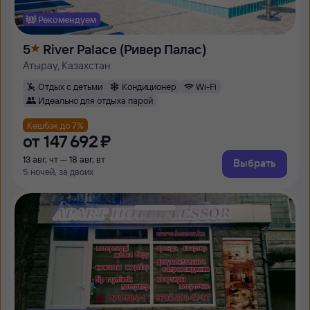
Рекомендуем
5
River Palace (Ривер Палас)
Атырау, Казахстан
Отдых с детьми
Кондиционер
Wi-Fi
Идеально для отдыха парой
Кешбэк до 7%
от
147 ⁠692 ⁠₽
13 авг, чт — 18 авг, вт
Выбрать
5 ночей, за двоих