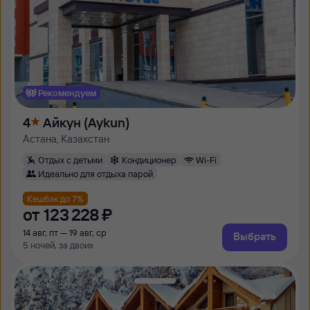
Рекомендуем
4
Айкун (Aykun)
Астана, Казахстан
Отдых с детьми
Кондиционер
Wi-Fi
Идеально для отдыха парой
Кешбэк до 7%
от
123 ⁠228 ⁠₽
14 авг, пт — 19 авг, ср
Выбрать
5 ночей, за двоих