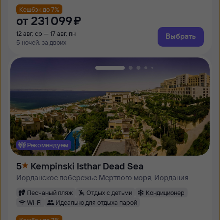
Кешбэк до 7%
от
231 ⁠099 ⁠₽
12 авг, ср — 17 авг, пн
Выбрать
5 ночей, за двоих
Рекомендуем
5
Kempinski Isthar Dead Sea
Иорданское побережье Мертвого моря, Иордания
Песчаный пляж
Отдых с детьми
Кондиционер
Wi-Fi
Идеально для отдыха парой
Кешбэк до 7%