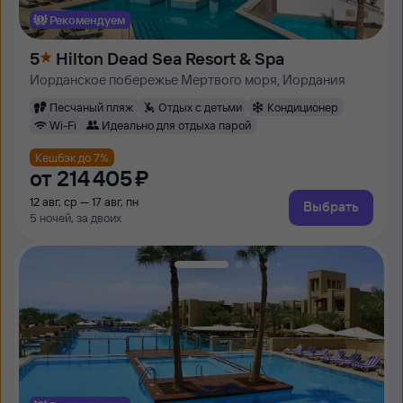
Рекомендуем
5
Hilton Dead Sea Resort & Spa
Иорданское побережье Мертвого моря, Иордания
Песчаный пляж
Отдых с детьми
Кондиционер
Wi-Fi
Идеально для отдыха парой
Кешбэк до 7%
от
214 ⁠405 ⁠₽
12 авг, ср — 17 авг, пн
Выбрать
5 ночей, за двоих