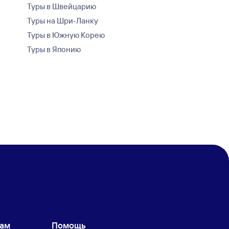
Туры в Швейцарию
Туры на Шри-Ланку
Туры в Южную Корею
Туры в Японию
кам
Помощь