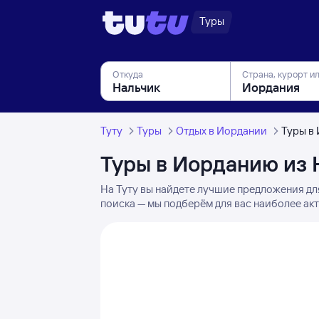
Туры
Откуда
Страна, курорт и
Туту
Туры
Отдых в Иордании
Туры в
Туры в Иорданию из 
На Туту вы найдете лучшие предложения дл
поиска — мы подберём для вас наиболее акт