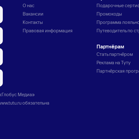
О нас
Подарочные серти
Вакансии
Промокоды
Контакты
Программа лояльн
Правовая информация
Путеводитель по с
Партнёрам
Стать партнёром
Реклама на Туту
Партнёрская прог
«Глобус Медиа»
www.tutu.ru
обязательна