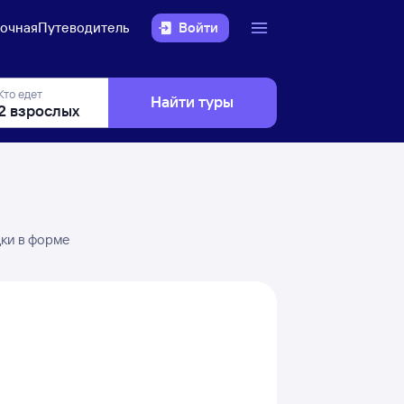
очная
Путеводитель
Войти
Кто едет
Найти туры
дки в форме