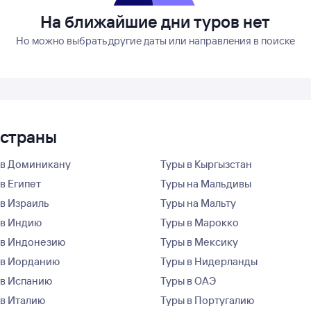
На ближайшие дни туров нет
Но можно выбрать другие даты или направления в поиске
 страны
 в Доминикану
Туры в Кыргызстан
в Египет
Туры на Мальдивы
 в Израиль
Туры на Мальту
 в Индию
Туры в Марокко
 в Индонезию
Туры в Мексику
 в Иорданию
Туры в Нидерланды
 в Испанию
Туры в ОАЭ
 в Италию
Туры в Португалию