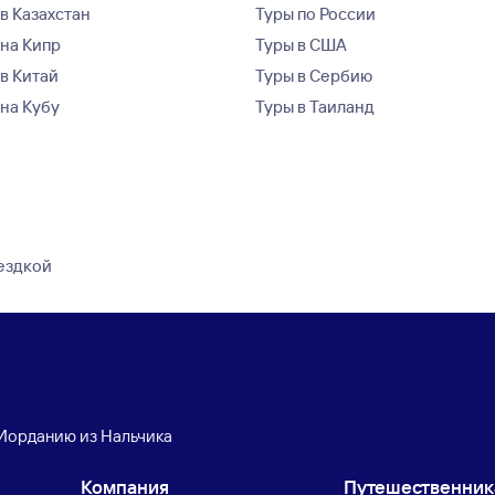
в Казахстан
Туры по России
 на Кипр
Туры в США
 в Китай
Туры в Сербию
 на Кубу
Туры в Таиланд
оездкой
 Иорданию из Нальчика
Компания
Путешественни